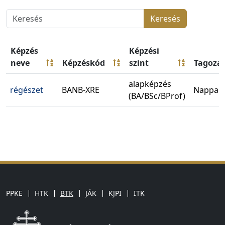
Keresés
Képzés
Képzési
neve
Képzéskód
szint
Tagoza
alapképzés
régészet
BANB-XRE
Nappali
(BA/BSc/BProf)
PPKE
HTK
BTK
JÁK
KJPI
ITK