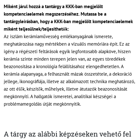
Miként járul hozzá a tantárgy a KKK-ban megjelölt
kompetenciaelemek megszerzéséhez. Mutassa be a
tantárgyleírásban, hogy a KKK-ban megjelölt kompetenciaelemek
miként teljesülnek/teljesíthetők:
Az iszlám kerámiaművesség emlékanyagának ismerete,
meghatározása nagy mértékben a vizuális memóriára épít. Ez az
igény a régészeti feltárások egyik legfontosabb alapköve, hiszen
kerámia szinte minden terepen jelen van, az egyes töredékek
beazonosítása a kronológia felállításahoz elengedhetetlen. A
kerámia alapanyaga, a felhasznált mázak összetétele, a dekoráció
jellege, ikonográfiája, illetve az alkalmazott technika meghatározó,
az ott élők, készítők, műhelyek, illetve átutazók beazonosítását
megkönnyíti. A hallgatók ismeretei, analitikai készségei a
problémamegoldás útját megkönnyítik.
A tárgy az alábbi képzéseken vehető fel