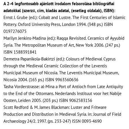
A 2-4 legfontosabb ajánlott irodalom felsorolása bibliográfiai
adatokkal (szerző, cím, kiadás adatai, (esetleg oldalak), ISBN):
Ernst J. Grube (ed.): Cobalt and Lustre. The First Centuries of Islamic
Pottery. Oxford University Press, London 1994. (348 ps.) ISBN
0197276075
Marilyn Jenkins-Madina (ed.): Raqqa Revisited. Ceramics of Ayyubid
Syria. The Metropolitan Museum of Art, New York 2006. (247 ps.)
ISBN 1588391841
Demetra Papanikola-Bakirtzi (ed.): Colours of Medieval Cyprus
through the Medieval Ceramic Collection of the Leventis
Municipal Museum of Nicosia. The Leventis Municipal Museum,
Nicosia 2004. (165 ps.) ISBN 9963560636
Tasha Vorderstrasse: al-Mina a Port of Antioch from Late Antiquity
to the End of the Ottomans. Nederlands Instituut voor het Nabije
Oosten, Leiden 2005. (203 ps.) ISBN 9062583156
Scott Redford & M. James Blackman: Luster and Fritware
Production and Distribution in Medieval Syria. in: Journal of Field
Archaeology 24/2. 1997. (ps. 233-247) ISSN 0093-4690