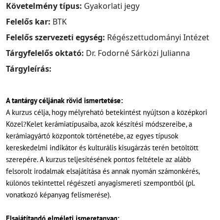
Követelmény típus:
Gyakorlati jegy
Felelős kar:
BTK
Felelős szervezeti egység:
Régészettudományi Intézet
Tárgyfelelős oktató:
Dr. Fodorné Sárközi Julianna
Tárgyleírás:
A tantárgy céljának rövid ismertetése:
A kurzus célja, hogy mélyreható betekintést nyújtson a középkori
Közel
Kelet kerámiatípusaiba, azok készítési módszereibe, a
?
kerámiagyártó központok történetébe, az egyes típusok
kereskedelmi indikátor és kulturális kisugárzás terén betöltött
szerepére. A kurzus teljesítésének pontos feltétele az alább
felsorolt irodalmak elsajátítása és annak nyomán számonkérés,
különös tekintettel régészeti anyagismereti szempontból (pl.
vonatkozó képanyag felismerése).
Elsajátítandó elméleti ismeretanyag: