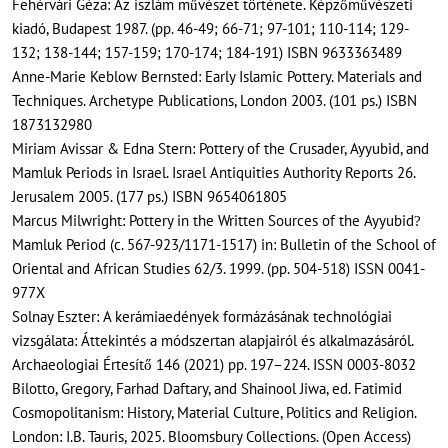
Fehérvári Géza: Az iszlám művészet története. Képzőművészeti
kiadó, Budapest 1987. (pp. 46-49; 66-71; 97-101; 110-114; 129-
132; 138-144; 157-159; 170-174; 184-191) ISBN 9633363489
Anne-Marie Keblow Bernsted: Early Islamic Pottery. Materials and
Techniques. Archetype Publications, London 2003. (101 ps.) ISBN
1873132980
Miriam Avissar & Edna Stern: Pottery of the Crusader, Ayyubid, and
Mamluk Periods in Israel. Israel Antiquities Authority Reports 26.
Jerusalem 2005. (177 ps.) ISBN 9654061805
Marcus Milwright: Pottery in the Written Sources of the Ayyubid
?
Mamluk Period (c. 567-923/1171-1517) in: Bulletin of the School of
Oriental and African Studies 62/3. 1999. (pp. 504-518) ISSN 0041-
977X
Solnay Eszter: A kerámiaedények formázásának technológiai
vizsgálata: Áttekintés a módszertan alapjairól és alkalmazásáról.
Archaeologiai Értesítő 146 (2021) pp. 197–224. ISSN 0003-8032
Bilotto, Gregory, Farhad Daftary, and Shainool Jiwa, ed. Fatimid
Cosmopolitanism: History, Material Culture, Politics and Religion.
London: I.B. Tauris, 2025. Bloomsbury Collections. (Open Access)