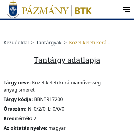
Ugrás a menüre
Ugrás a tartalomra
op
me
Kezdőoldal
Tantárgyak
Közel-keleti kerá...
Tantárgy adatlapja
Tárgy neve:
Közel-keleti kerámiaművesség
anyagismeret
Tárgy kódja:
BBNTR17200
Óraszám:
N: 0/2/0, L: 0/0/0
Kreditérték:
2
Az oktatás nyelve:
magyar