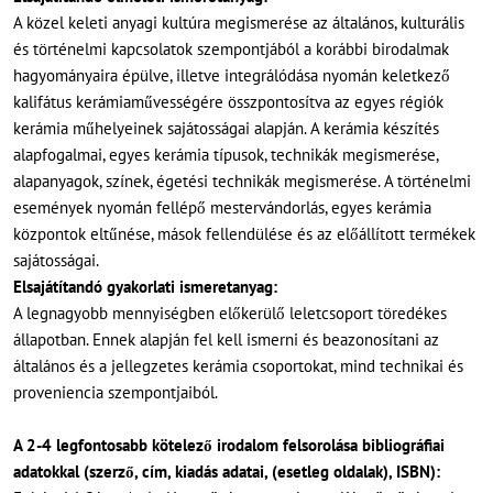
A közel keleti anyagi kultúra megismerése az általános, kulturális
és történelmi kapcsolatok szempontjából a korábbi birodalmak
hagyományaira épülve, illetve integrálódása nyomán keletkező
kalifátus kerámiaművességére összpontosítva az egyes régiók
kerámia műhelyeinek sajátosságai alapján. A kerámia készítés
alapfogalmai, egyes kerámia típusok, technikák megismerése,
alapanyagok, színek, égetési technikák megismerése. A történelmi
események nyomán fellépő mestervándorlás, egyes kerámia
központok eltűnése, mások fellendülése és az előállított termékek
sajátosságai.
Elsajátítandó gyakorlati ismeretanyag:
A legnagyobb mennyiségben előkerülő leletcsoport töredékes
állapotban. Ennek alapján fel kell ismerni és beazonosítani az
általános és a jellegzetes kerámia csoportokat, mind technikai és
proveniencia szempontjaiból.
A 2-4 legfontosabb kötelező irodalom felsorolása bibliográfiai
adatokkal (szerző, cím, kiadás adatai, (esetleg oldalak), ISBN):