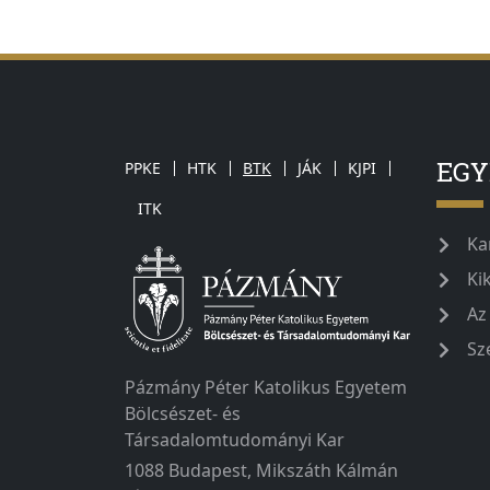
EG
PPKE
HTK
BTK
JÁK
KJPI
ITK
Ka
Ki
Az
Sz
Pázmány Péter Katolikus Egyetem
Bölcsészet- és
Társadalomtudományi Kar
1088 Budapest, Mikszáth Kálmán