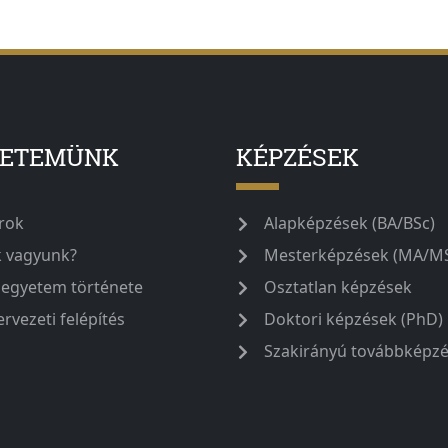
YETEMÜNK
KÉPZÉSEK
rok
Alapképzések (BA/BSc)
k vagyunk?
Mesterképzések (MA/M
 egyetem története
Osztatlan képzések
ervezeti felépítés
Doktori képzések (PhD)
Szakirányú továbbképz