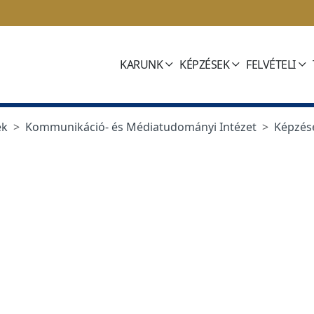
KARUNK
KÉPZÉSEK
FELVÉTELI
ek
Kommunikáció- és Médiatudományi Intézet
Képzés