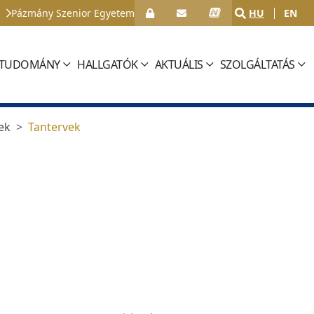
Pázmány Szenior Egyetem
HU
EN
TUDOMÁNY
HALLGATÓK
AKTUÁLIS
SZOLGÁLTATÁS
ek
Tantervek