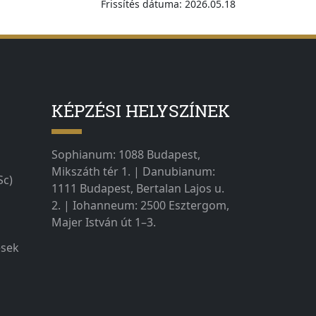
Frissítés dátuma: 2026.05.18
KÉPZÉSI HELYSZÍNEK
Sophianum: 1088 Budapest,
Mikszáth tér 1. | Danubianum:
Sc)
1111 Budapest, Bertalan Lajos u.
2. | Iohanneum: 2500 Esztergom,
Majer István út 1–3.
ések