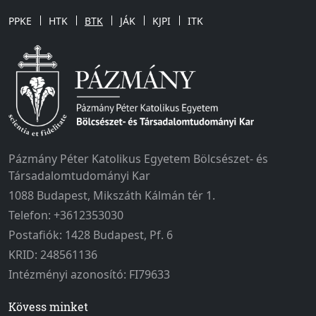
PPKE
HTK
BTK
JÁK
KJPI
ITK
Pázmány Péter Katolikus Egyetem Bölcsészet- és
Társadalomtudományi Kar
1088 Budapest, Mikszáth Kálmán tér 1.
Telefon: +3612353030
Postafiók: 1428 Budapest, Pf. 6
KRID: 248561136
Intézményi azonosító: FI79633
Kövess minket