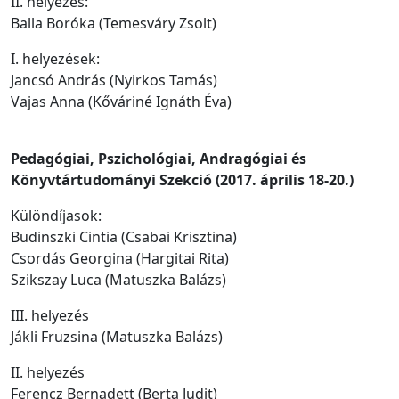
II. helyezés:
Balla Boróka (Temesváry Zsolt)
I. helyezések:
Jancsó András (Nyirkos Tamás)
Vajas Anna (Kőváriné Ignáth Éva)
Pedagógiai, Pszichológiai, Andragógiai és
Könyvtártudományi Szekció (2017. április 18-20.)
Különdíjasok:
Budinszki Cintia (Csabai Krisztina)
Csordás Georgina (Hargitai Rita)
Szikszay Luca (Matuszka Balázs)
III. helyezés
Jákli Fruzsina (Matuszka Balázs)
II. helyezés
Ferencz Bernadett (Berta Judit)