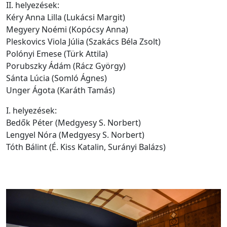
II. helyezések:
Kéry Anna Lilla (Lukácsi Margit)
Megyery Noémi (Kopócsy Anna)
Pleskovics Viola Júlia (Szakács Béla Zsolt)
Polónyi Emese (Türk Attila)
Porubszky Ádám (Rácz György)
Sánta Lúcia (Somló Ágnes)
Unger Ágota (Karáth Tamás)
I. helyezések:
Bedők Péter (Medgyesy S. Norbert)
Lengyel Nóra (Medgyesy S. Norbert)
Tóth Bálint (É. Kiss Katalin, Surányi Balázs)