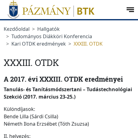
Ugrás a menüre
Ugrás a tartalomra
op
me
Kezdőoldal
Hallgatók
Tudományos Diákköri Konferencia
Kari OTDK eredmények
XXXIII. OTDK
XXXIII. OTDK
A 2017. évi XXXIII. OTDK eredményei
Tanulás- és Tanításmódszertani – Tudástechnológiai
Szekció (2017. március 23-25.)
Különdíjasok:
Bende Lilla (Sárdi Csilla)
Németh Ilona Erzsébet (Tóth Zsuzsa)
II. helyezés: