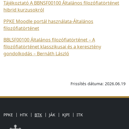
Tájékoztató A BBNSF00100 Általános filozófiatörténet
hibrid kurzusokról
PPKE Moodle portál használata-Általános
filozófiatörténet
BBLSF00100 Általános filozófiatörténet – A
filozófiatörténet klasszikusai és a keresztény
gondolkodás – Bernáth László
Frissítés dátuma: 2026.06.19
PPKE
HTK
BTK
JÁK
KJPI
ITK