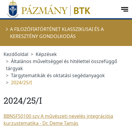
Ugrás a menüre
Ugrás a tartalomra
op
me
A FILOZÓFIATÖRTÉNET KLASSZIKUSAI ÉS A
KERESZTÉNY GONDOLKODÁS
Kezdőoldal
Képzések
Általános műveltséggel és hitélettel összefüggő
tárgyak
Tárgytematikák és oktatási segédanyagok
2024/25/I
2024/25/I
BBNSF50100 szv A művészeti nevelés integrációja
kurzustematika - Dr. Deme Tamás