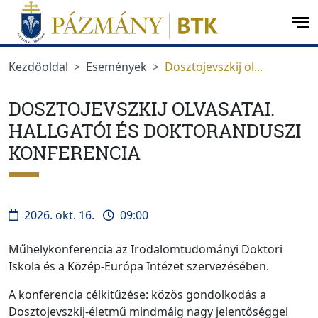
Ugrás a menüre
Ugrás a tartalomra
op
me
Kezdőoldal
Események
Dosztojevszkij ol...
DOSZTOJEVSZKIJ OLVASATAI.
HALLGATÓI ÉS DOKTORANDUSZI
KONFERENCIA
2026. okt. 16.
09:00
Műhelykonferencia az Irodalomtudományi Doktori
Iskola és a Közép-Európa Intézet szervezésében.
A konferencia célkitűzése: közös gondolkodás a
Dosztojevszkij-életmű mindmáig nagy jelentőséggel