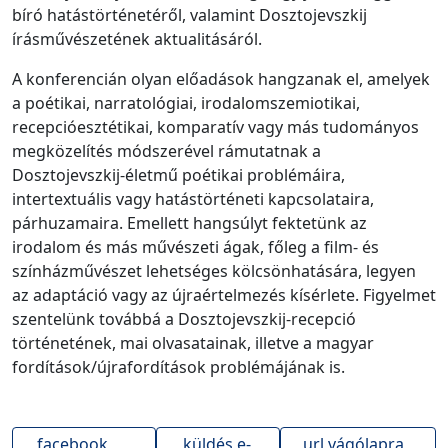
bíró hatástörténetéről, valamint Dosztojevszkij
írásművészetének aktualitásáról.
A konferencián olyan előadások hangzanak el, amelyek
a poétikai, narratológiai, irodalomszemiotikai,
recepcióesztétikai, komparatív vagy más tudományos
megközelítés módszerével rámutatnak a
Dosztojevszkij-életmű poétikai problémáira,
intertextuális vagy hatástörténeti kapcsolataira,
párhuzamaira. Emellett hangsúlyt fektetünk az
irodalom és más művészeti ágak, főleg a film- és
színházművészet lehetséges kölcsönhatására, legyen
az adaptáció vagy az újraértelmezés kísérlete. Figyelmet
szentelünk továbbá a Dosztojevszkij-recepció
történetének, mai olvasatainak, illetve a magyar
fordítások/újrafordítások problémájának is.
facebook
küldés e-
url vágólapra