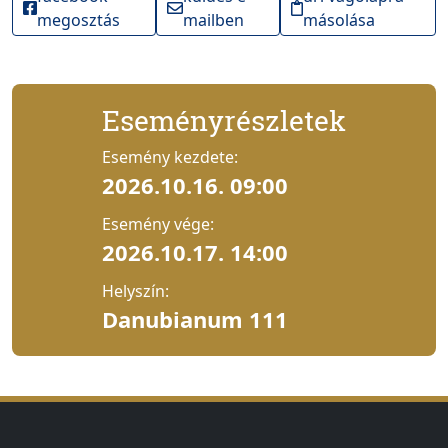
megosztás
mailben
másolása
Eseményrészletek
Esemény kezdete:
2026.10.16. 09:00
Esemény vége:
2026.10.17. 14:00
Helyszín:
Danubianum 111