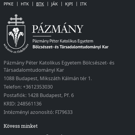
PPKE
HTK
BTK
JÁK
KJPI
ITK
Pázmány Péter Katolikus Egyetem Bölcsészet- és
Társadalomtudományi Kar
1088 Budapest, Mikszáth Kálmán tér 1.
Telefon: +3612353030
Postafiók: 1428 Budapest, Pf. 6
KRID: 248561136
Intézményi azonosító: FI79633
Kövess minket