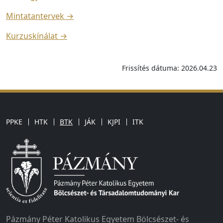
Mintatantervek →
Kurzuskínálat →
Frissítés dátuma: 2026.04.23
PPKE
HTK
BTK
JÁK
KJPI
ITK
Pázmány Péter Katolikus Egyetem Bölcsészet- és