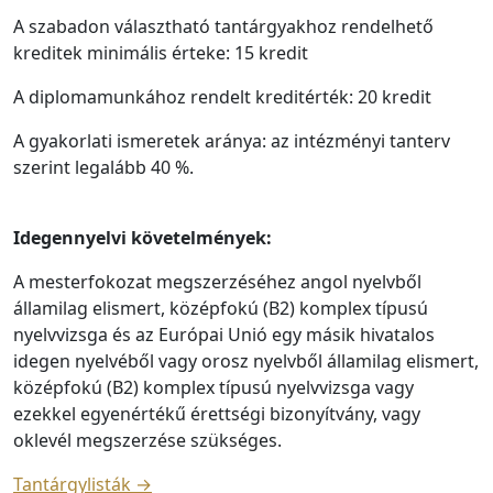
A szabadon választható tantárgyakhoz rendelhető
kreditek minimális érteke: 15 kredit
A diplomamunkához rendelt kreditérték: 20 kredit
A gyakorlati ismeretek aránya: az intézményi tanterv
szerint legalább 40 %.
Idegennyelvi követelmények:
A mesterfokozat megszerzéséhez angol nyelvből
államilag elismert, középfokú (B2) komplex típusú
nyelvvizsga és az Európai Unió egy másik hivatalos
idegen nyelvéből vagy orosz nyelvből államilag elismert,
középfokú (B2) komplex típusú nyelvvizsga vagy
ezekkel egyenértékű érettségi bizonyítvány, vagy
oklevél megszerzése szükséges.
Tantárgylisták →