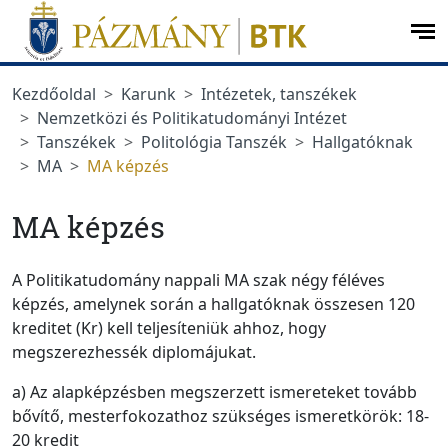
Ugrás a menüre
Ugrás a tartalomra
op
me
Kezdőoldal
Karunk
Intézetek, tanszékek
Nemzetközi és Politikatudományi Intézet
Tanszékek
Politológia Tanszék
Hallgatóknak
MA
MA képzés
MA képzés
A Politikatudomány nappali MA szak négy féléves
képzés, amelynek során a hallgatóknak összesen 120
kreditet (Kr) kell teljesíteniük ahhoz, hogy
megszerezhessék diplomájukat.
a) Az alapképzésben megszerzett ismereteket tovább
bővítő, mesterfokozathoz szükséges ismeretkörök: 18-
20 kredit