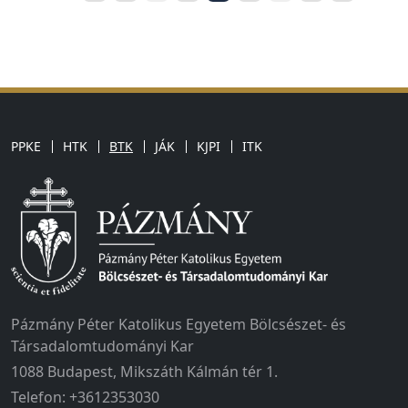
PPKE
HTK
BTK
JÁK
KJPI
ITK
Pázmány Péter Katolikus Egyetem Bölcsészet- és
Társadalomtudományi Kar
1088 Budapest, Mikszáth Kálmán tér 1.
Telefon: +3612353030