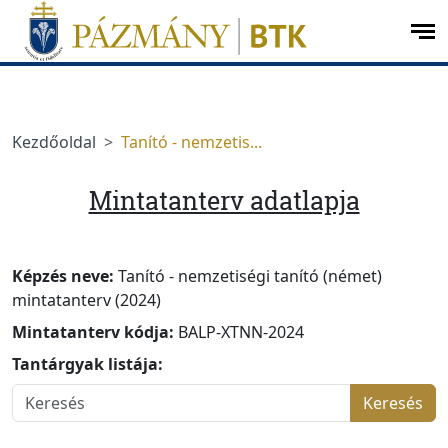
Ugrás a menüre
Ugrás a tartalomra
op
me
Kezdőoldal
Tanító - nemzetis...
Mintatanterv adatlapja
Képzés neve:
Tanító - nemzetiségi tanító (német)
mintatanterv (2024)
Mintatanterv kódja:
BALP-XTNN-2024
Tantárgyak listája:
Keresés