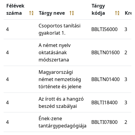
Félévek
Tárgy
száma
Tárgy neve
kódja
Kred
Csoportos tanítási
4
BBLTI56000
3
gyakorlat 1.
A német nyelv
4
oktatásának
BBLTN01600
2
módszertana
Magyarországi
4
német nemzetiség
BBLTN01400
3
története és jelene
Az írott és a hangzó
4
BBLTI18400
3
beszéd szabályai
Ének-zene
4
BBLTI07800
2
tantárgypedagógiája