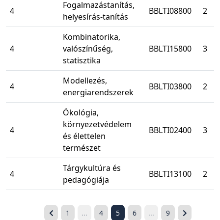
Fogalmazástanítás,
4
BBLTI08800
2
helyesírás-tanítás
Kombinatorika,
4
valószínűség,
BBLTI15800
3
statisztika
Modellezés,
4
BBLTI03800
2
energiarendszerek
Ökológia,
környezetvédelem
4
BBLTI02400
3
és élettelen
természet
Tárgykultúra és
4
BBLTI13100
2
pedagógiája
1
...
4
5
6
...
9