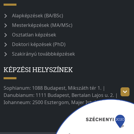
Alapképzések (BA/BSc)
Mesterképzések (MA/MSc)
Osztatlan képzések
Doktori képzések (PhD)
Szakirányú továbbképzések
KÉPZÉSI HELYSZÍNEK
Sophianum: 1088 Budapest, Mikszáth tér 1. |
Danubianum: 1111 Budapest, Bertalan Lajos u. 2. |
Iohanneum: 2500 Esztergom, Majer István út 1–3.