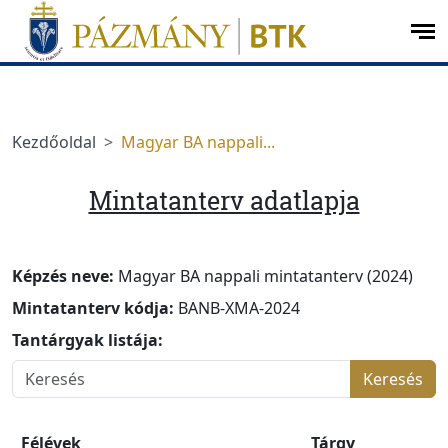
Ugrás a menüre
Ugrás a tartalomra
op
me
Kezdőoldal
Magyar BA nappali...
Mintatanterv adatlapja
Képzés neve:
Magyar BA nappali mintatanterv (2024)
Mintatanterv kódja:
BANB-XMA-2024
Tantárgyak listája:
Keresés
Félévek
Tárgy