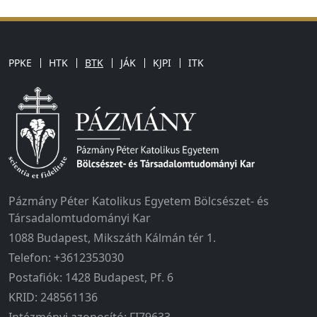
PPKE
HTK
BTK
JÁK
KJPI
ITK
Pázmány Péter Katolikus Egyetem Bölcsészet- és
Társadalomtudományi Kar
1088 Budapest, Mikszáth Kálmán tér 1.
Telefon: +3612353030
Postafiók: 1428 Budapest, Pf. 6
KRID: 248561136
Intézményi azonosító: FI79633