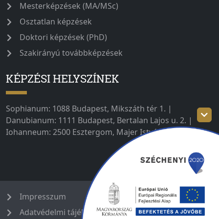
Mesterképzések (MA/MSc)
Osztatlan képzések
Doktori képzések (PhD)
Szakirányú továbbképzések
KÉPZÉSI HELYSZÍNEK
Sophianum: 1088 Budapest, Mikszáth tér 1. |
Danubianum: 1111 Budapest, Bertalan Lajos u. 2. |
Iohanneum: 2500 Esztergom, Majer István út 1–3.
Impresszum
Adatvédelmi tájékoztató