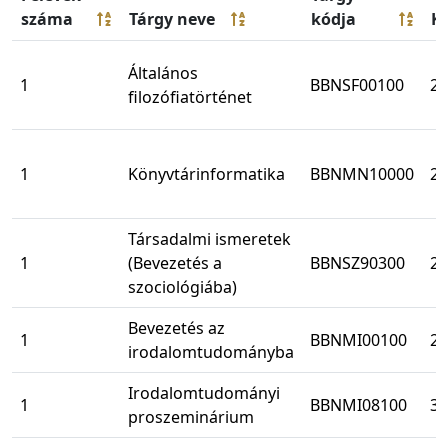
száma
Tárgy neve
kódja
Kr
Általános
1
BBNSF00100
2
filozófiatörténet
1
Könyvtárinformatika
BBNMN10000
2
Társadalmi ismeretek
1
(Bevezetés a
BBNSZ90300
2
szociológiába)
Bevezetés az
1
BBNMI00100
2
irodalomtudományba
Irodalomtudományi
1
BBNMI08100
3
proszeminárium