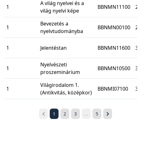
A világ nyelvei és a
1
BBNMN11100
2
világ nyelvi képe
Bevezetés a
1
BBNMN00100
2
nyelvtudományba
1
Jelentéstan
BBNMN11600
3
Nyelvészeti
1
BBNMN10500
3
proszeminárium
Világirodalom 1.
1
BBNMI07100
3
(Antikvitás, középkor)
1
2
3
...
5