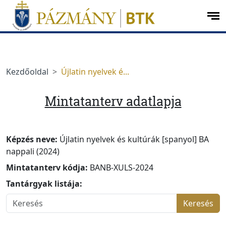
Ugrás a menüre
Ugrás a tartalomra
op
me
Kezdőoldal
Újlatin nyelvek é...
Mintatanterv adatlapja
Képzés neve:
Újlatin nyelvek és kultúrák [spanyol] BA
nappali (2024)
Mintatanterv kódja:
BANB-XULS-2024
Tantárgyak listája:
Keresés