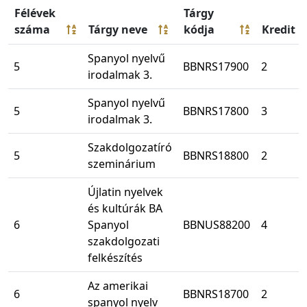
Félévek
Tárgy
száma
Tárgy neve
kódja
Kredit
Spanyol nyelvű
5
BBNRS17900
2
irodalmak 3.
Spanyol nyelvű
5
BBNRS17800
3
irodalmak 3.
Szakdolgozatíró
5
BBNRS18800
2
szeminárium
Újlatin nyelvek
és kultúrák BA
6
Spanyol
BBNUS88200
4
szakdolgozati
felkészítés
Az amerikai
6
BBNRS18700
2
spanyol nyelv