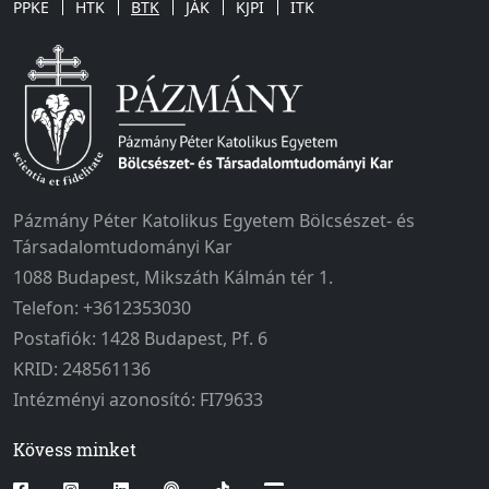
PPKE
HTK
BTK
JÁK
KJPI
ITK
Pázmány Péter Katolikus Egyetem Bölcsészet- és
Társadalomtudományi Kar
1088 Budapest, Mikszáth Kálmán tér 1.
Telefon: +3612353030
Postafiók: 1428 Budapest, Pf. 6
KRID: 248561136
Intézményi azonosító: FI79633
Kövess minket