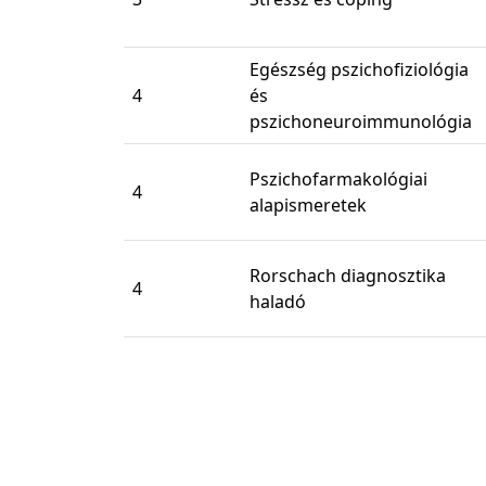
Egészség pszichofiziológia
4
és
pszichoneuroimmunológia
Pszichofarmakológiai
4
alapismeretek
Rorschach diagnosztika
4
haladó