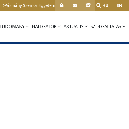
Pázmány Szenior Egyetem
HU
EN
TUDOMÁNY
HALLGATÓK
AKTUÁLIS
SZOLGÁLTATÁS