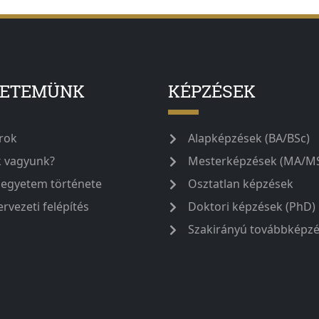
YETEMÜNK
KÉPZÉSEK
rok
Alapképzések (BA/BSc)
k vagyunk?
Mesterképzések (MA/M
 egyetem története
Osztatlan képzések
ervezeti felépítés
Doktori képzések (PhD)
Szakirányú továbbképz