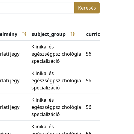
Keresés
telmény
subject_group
curriculum_required
Klinikai és
lati jegy
egészségpszichológia
56
specializáció
Klinikai és
lati jegy
egészségpszichológia
56
specializáció
Klinikai és
lati jegy
egészségpszichológia
56
specializáció
Klinikai és
kvium
egészségpszichológia
56