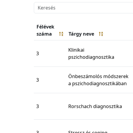
Félévek
száma
Tárgy neve
Klinikai
3
pszichodiagnosztika
Önbeszámolós módszerek
3
a pszichodiagnosztikában
3
Rorschach diagnosztika
3
Stressz és coping