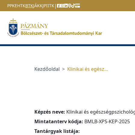
Ugrás a menüre
Ugrás a tartalomra
|
PPKE
HTK
BTK
JÁK
KJPI
ITK
Kezdőoldal
Klinikai és egész...
Képzés neve:
Klinikai és egészségpszichológ
Mintatanterv kódja:
BMLB-XPS-KEP-2025
Tantárgyak listája: