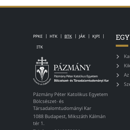
EG
PPKE
HTK
BTK
JÁK
KJPI
ITK
Ka
Ki
Az
Sz
Pázmány Péter Katolikus Egyetem
Bölcsészet- és
Társadalomtudományi Kar
1088 Budapest, Mikszáth Kálmán
tér 1.