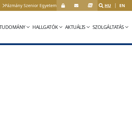
Pázmány Szenior Egyetem
HU
EN
TUDOMÁNY
HALLGATÓK
AKTUÁLIS
SZOLGÁLTATÁS