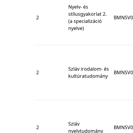
Nyelv- és
stílusgyakorlat 2.
2
BMNSV0
(a specializáció
nyelve)
Szláv irodalom- és
2
BMNSV0
kultúratudomány
Szláv
2
BMNSV0
nyelvtudomány