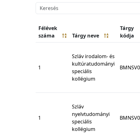
Félévek
Tárgy
száma
Tárgy neve
kódja
Szláv irodalom- és
kultúratudományi
1
BMNSV0
speciális
kollégium
Szláv
nyelvtudományi
1
BMNSV0
speciális
kollégium