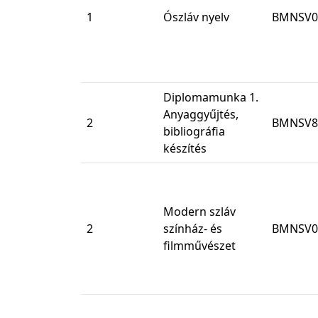
1
Ószláv nyelv
BMNSV0
Diplomamunka 1.
Anyaggyűjtés,
2
BMNSV8
bibliográfia
készítés
Modern szláv
2
színház- és
BMNSV0
filmművészet