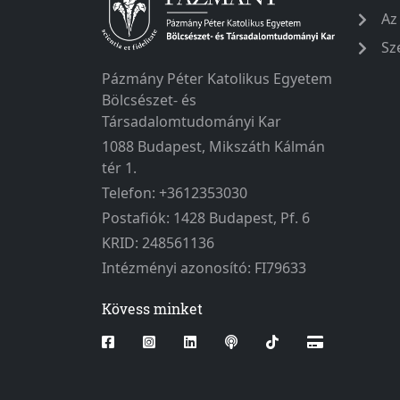
Az
Sz
Pázmány Péter Katolikus Egyetem
Bölcsészet- és
Társadalomtudományi Kar
1088 Budapest, Mikszáth Kálmán
tér 1.
Telefon: +3612353030
Postafiók: 1428 Budapest, Pf. 6
KRID: 248561136
Intézményi azonosító: FI79633
Kövess minket