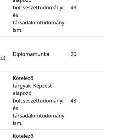
alapozó
bölcsészettudományi
43
és
társadalomtudományi
ism.
Diplomamunka
20
ú)
Kötelező
tárgyak_Képzést
alapozó
bölcsészettudományi
43
és
társadalomtudományi
ism.
Kötelező