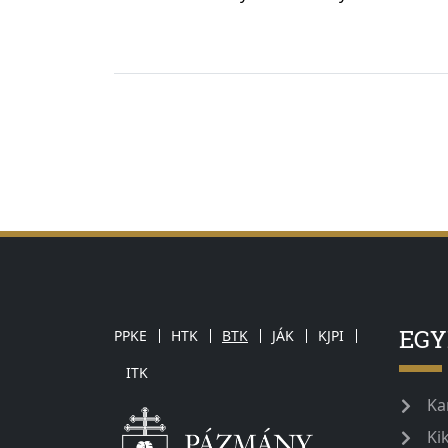
EG
PPKE
HTK
BTK
JÁK
KJPI
ITK
Ka
Ki