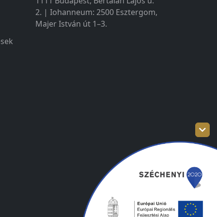
1111 Budapest, Bertalan Lajos u.
2. | Iohanneum: 2500 Esztergom,
Majer István út 1–3.
ések