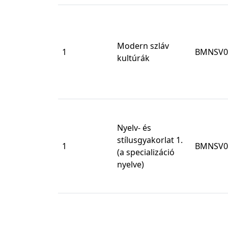
Modern szláv
1
BMNSV0
kultúrák
Nyelv- és
stílusgyakorlat 1.
1
BMNSV0
(a specializáció
nyelve)