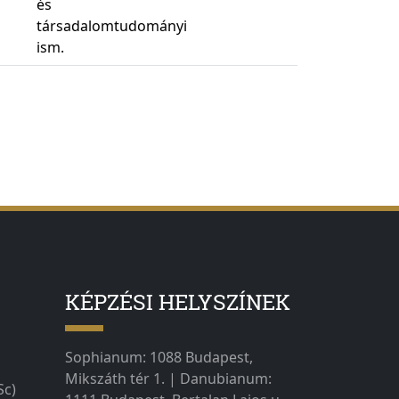
és
társadalomtudományi
ism.
KÉPZÉSI HELYSZÍNEK
Sophianum: 1088 Budapest,
Mikszáth tér 1. | Danubianum:
Sc)