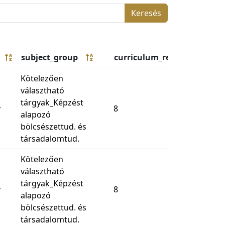
Keresés
subject_group
curriculum_required_collec
Kötelezően
választható
tárgyak_Képzést
y
8
alapozó
bölcsészettud. és
társadalomtud.
Kötelezően
választható
tárgyak_Képzést
y
8
alapozó
bölcsészettud. és
társadalomtud.