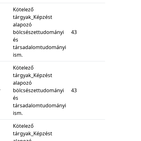
Kötelező
tárgyak_Képzést
alapozó
bölcsészettudományi
43
és
társadalomtudományi
ism.
Kötelező
tárgyak_Képzést
alapozó
y
bölcsészettudományi
43
és
társadalomtudományi
ism.
Kötelező
tárgyak_Képzést