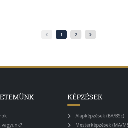
1
2
YETEMÜNK
KÉPZÉSEK
rok
Alapképzések (BA/BSc)
k vagyunk?
Mesterképzések (MA/M