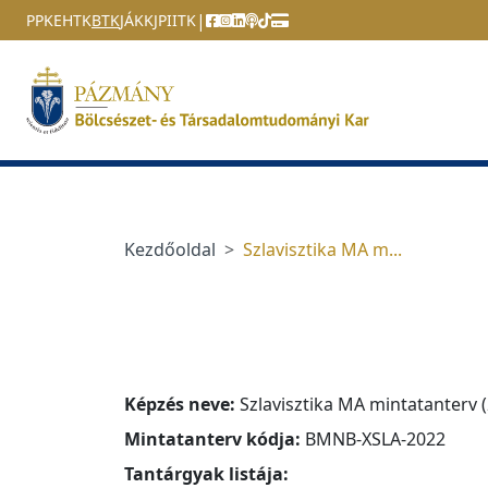
Ugrás a menüre
Ugrás a tartalomra
|
PPKE
HTK
BTK
JÁK
KJPI
ITK
Kezdőoldal
Szlavisztika MA m...
Képzés neve:
Szlavisztika MA mintatanterv 
Mintatanterv kódja:
BMNB-XSLA-2022
Tantárgyak listája: