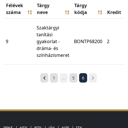
Félévek
Tárgy
Tárgy
száma
neve
kódja
Kredit
Szaktárgyi
tanítási
9
gyakorlat -
BONTP68200
2
dráma- és
színházismeret
1
...
5
6
PPKE
HTK
BTK
JÁK
KJPI
ITK