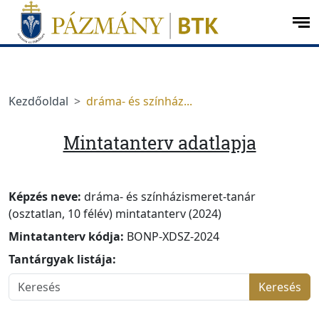
Ugrás a menüre
Ugrás a tartalomra
op
me
Kezdőoldal
dráma- és színház...
Mintatanterv adatlapja
Képzés neve:
dráma- és színházismeret-tanár
(osztatlan, 10 félév) mintatanterv (2024)
Mintatanterv kódja:
BONP-XDSZ-2024
Tantárgyak listája:
Keresés