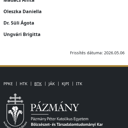
Madács Anita
Oleszka Daniella
Dr. Süli Ágota
Ungvári Brigitta
Frissítés dátuma: 2026.05.06
PPKE
HTK
BTK
JÁK
KJPI
ITK