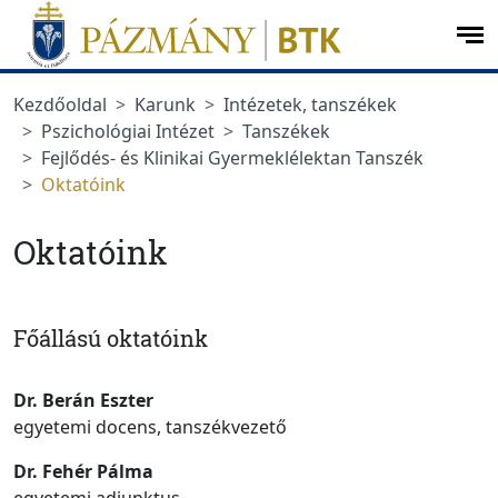
Ugrás a menüre
Ugrás a tartalomra
op
me
Kezdőoldal
Karunk
Intézetek, tanszékek
Pszichológiai Intézet
Tanszékek
Fejlődés- és Klinikai Gyermeklélektan Tanszék
Oktatóink
Oktatóink
Főállású oktatóink
Dr. Berán Eszter
egyetemi docens, tanszékvezető
Dr. Fehér Pálma