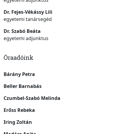
egyetemi adjunktus
Dr. Fejes-Vékássy Lili
egyetemi tanársegéd
Dr. Szabó Beáta
egyetemi adjunktus
Óraadóink
Bárány Petra
Beller Barnabás
Czumbel-Szabó Melinda
Erőss Rebeka
Iring Zoltán