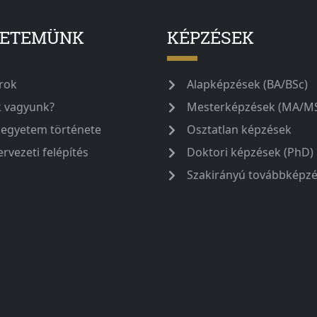
YETEMÜNK
KÉPZÉSEK
rok
Alapképzések (BA/BSc)
k vagyunk?
Mesterképzések (MA/M
 egyetem története
Osztatlan képzések
ervezeti felépítés
Doktori képzések (PhD)
Szakirányú továbbképz