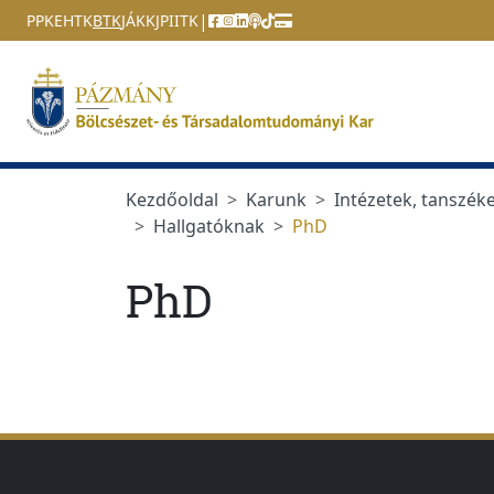
Ugrás a menüre
Ugrás a tartalomra
|
PPKE
HTK
BTK
JÁK
KJPI
ITK
Kezdőoldal
Karunk
Intézetek, tanszék
Hallgatóknak
PhD
PhD