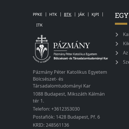
EG
PPKE
HTK
BTK
JÁK
KJPI
ITK
Ka
Ki
Az
Sz
Pázmány Péter Katolikus Egyetem
Bölcsészet- és
Társadalomtudományi Kar
1088 Budapest, Mikszáth Kálmán
tér 1.
Telefon: +3612353030
Postafiók: 1428 Budapest, Pf. 6
KRID: 248561136