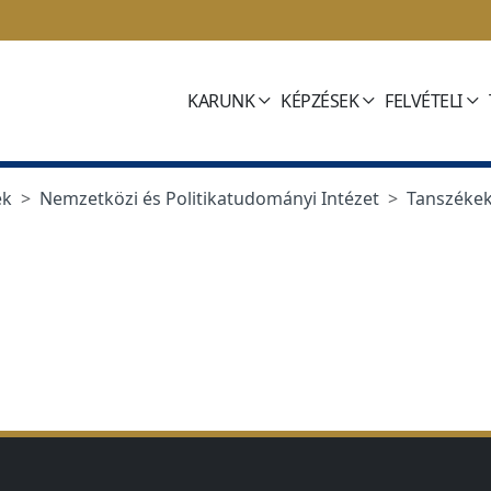
KARUNK
KÉPZÉSEK
FELVÉTELI
ek
Nemzetközi és Politikatudományi Intézet
Tanszéke