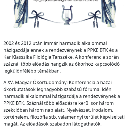
2002 és 2012 után immár harmadik alkalommal
házigazdája ennek a rendezvénynek a PPKE BTK és a
Kar Klasszika Filológia Tanszéke. A konferencia során
száznál több előadás hangzik az ókorhoz kapcsolódó
legkülönfélébb témákban.
A XV. Magyar Ókortudományi Konferencia a hazai
ókorkutatások legnagyobb szabású fóruma. Idén
harmadik alkalommal házigazdája a rendezvénynek a
PPKE BTK. Száznál több előadásra kerül sor három
szekcióban három nap alatt. Nyelvészet, irodalom,
történelem, filozófia stb. valamennyi terület képviselteti
magát. Az előadások szabadon látogathatók.