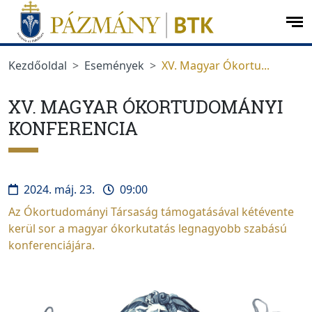
Ugrás a menüre
Ugrás a tartalomra
op
me
Kezdőoldal
Események
XV. Magyar Ókortu...
XV. MAGYAR ÓKORTUDOMÁNYI
KONFERENCIA
2024. máj. 23.
09:00
Az Ókortudományi Társaság támogatásával kétévente
kerül sor a magyar ókorkutatás legnagyobb szabású
konferenciájára.