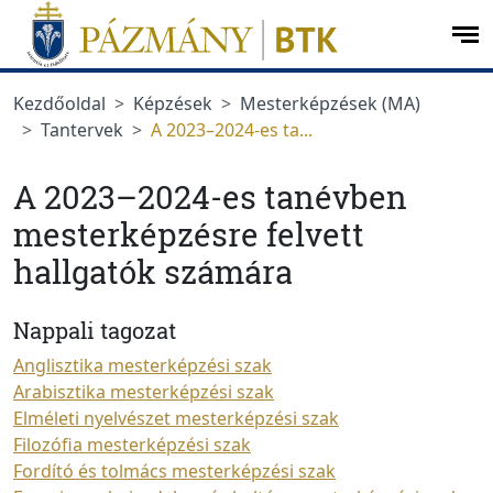
Ugrás a menüre
Ugrás a tartalomra
op
me
Kezdőoldal
Képzések
Mesterképzések (MA)
Tantervek
A 2023–2024-es ta...
A 2023–2024-es tanévben
mesterképzésre felvett
hallgatók számára
Nappali tagozat
Anglisztika mesterképzési szak
Arabisztika mesterképzési szak
Elméleti nyelvészet mesterképzési szak
Filozófia mesterképzési szak
Fordító és tolmács mesterképzési szak