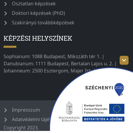
Osztatlan képzések
Doktori képzések (PhD)
Szakirányú továbbképzések
KÉPZÉSI HELYSZÍNEK
Sophianum: 1088 Budapest, Mikszáth tér 1. |
Danubianum: 1111 Budapest, Bertalan Lajos u. 2. |
Iohanneum: 2500 Esztergom, Majer István út 1–3.
Impresszum
Adatvédelmi tájékoztató
Copyright 2023.