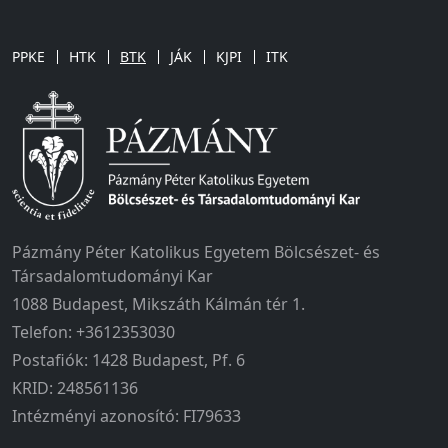
PPKE
HTK
BTK
JÁK
KJPI
ITK
Pázmány Péter Katolikus Egyetem Bölcsészet- és
Társadalomtudományi Kar
1088 Budapest, Mikszáth Kálmán tér 1.
Telefon: +3612353030
Postafiók: 1428 Budapest, Pf. 6
KRID: 248561136
Intézményi azonosító: FI79633