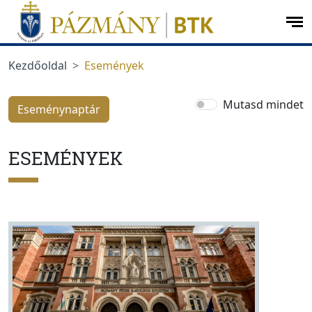
Ugrás a menüre
Ugrás a tartalomra
op
me
Kezdőoldal
Események
Mutasd mindet
Eseménynaptár
ESEMÉNYEK