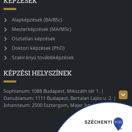
KÉPZÉSEK
Alapképzések (BA/BSc)
Mesterképzések (MA/MSc)
Osztatlan képzések
Doktori képzések (PhD)
Szakirányú továbbképzések
KÉPZÉSI HELYSZÍNEK
Sophianum: 1088 Budapest, Mikszáth tér 1. |
Danubianum: 1111 Budapest, Bertalan Lajos u. 2. |
Iohanneum: 2500 Esztergom, Majer István út 1–3.