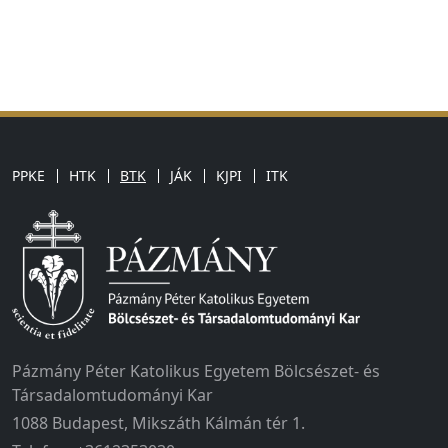
PPKE
HTK
BTK
JÁK
KJPI
ITK
Pázmány Péter Katolikus Egyetem Bölcsészet- és
Társadalomtudományi Kar
1088 Budapest, Mikszáth Kálmán tér 1.