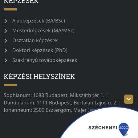
KÉPZÉSEK
Alapképzések (BA/BSc)
Mesterképzések (MA/MSc)
Osztatlan képzések
Doktori képzések (PhD)
Szakirányú továbbképzések
KÉPZÉSI HELYSZÍNEK
Sophianum: 1088 Budapest, Mikszáth tér 1. |
Danubianum: 1111 Budapest, Bertalan Lajos u. 2. |
Iohanneum: 2500 Esztergom, Majer István út 1–3.