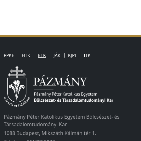
PPKE
HTK
BTK
JÁK
KJPI
ITK
Pázmány Péter Katolikus Egyetem Bölcsészet- és
Társadalomtudományi Kar
1088 Budapest, Mikszáth Kálmán tér 1.