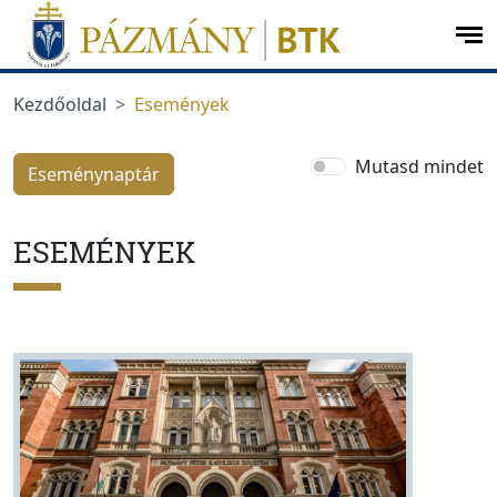
Ugrás a menüre
Ugrás a tartalomra
op
me
Kezdőoldal
Események
Mutasd mindet
Eseménynaptár
ESEMÉNYEK