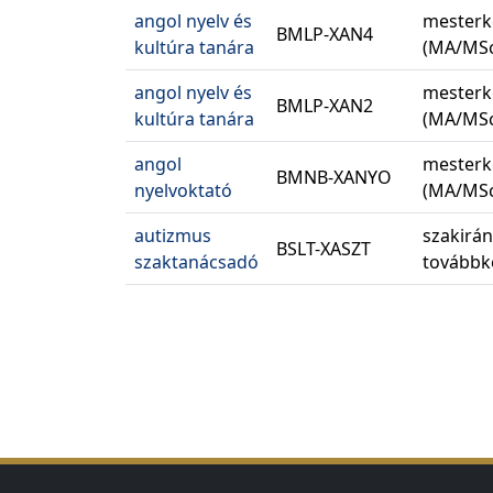
angol nyelv és
mesterk
BMLP-XAN4
kultúra tanára
(MA/MSc
angol nyelv és
mesterk
BMLP-XAN2
kultúra tanára
(MA/MSc
angol
mesterk
BMNB-XANYO
nyelvoktató
(MA/MSc
autizmus
szakirá
BSLT-XASZT
szaktanácsadó
továbbk