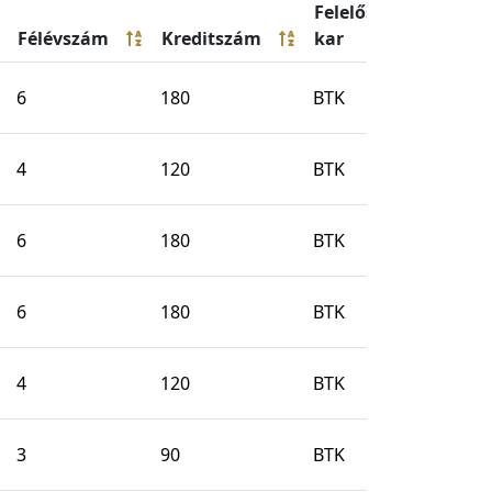
Felelős
Félévszám
Kreditszám
kar
6
180
BTK
4
120
BTK
6
180
BTK
6
180
BTK
4
120
BTK
3
90
BTK