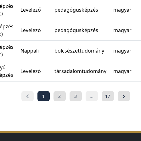
épzés
Levelező
pedagógusképzés
magyar
)
épzés
Levelező
pedagógusképzés
magyar
)
épzés
Nappali
bölcsészettudomány
magyar
)
nyú
Levelező
társadalomtudomány
magyar
épzés
1
2
3
...
17