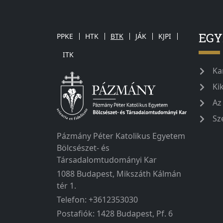
EG
PPKE
HTK
BTK
JÁK
KJPI
ITK
Ka
Ki
Az
Sz
Pázmány Péter Katolikus Egyetem
Bölcsészet- és
Társadalomtudományi Kar
1088 Budapest, Mikszáth Kálmán
tér 1.
Telefon: +3612353030
Postafiók: 1428 Budapest, Pf. 6