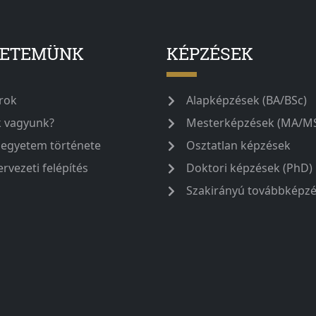
YETEMÜNK
KÉPZÉSEK
rok
Alapképzések (BA/BSc)
k vagyunk?
Mesterképzések (MA/M
 egyetem története
Osztatlan képzések
ervezeti felépítés
Doktori képzések (PhD)
Szakirányú továbbképz