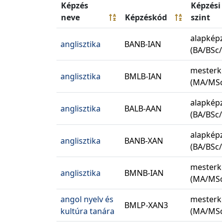
Képzés
Képzési
neve
Képzéskód
szint
alapkép
anglisztika
BANB-IAN
(BA/BSc
mesterk
anglisztika
BMLB-IAN
(MA/MSc
alapkép
anglisztika
BALB-AAN
(BA/BSc
alapkép
anglisztika
BANB-XAN
(BA/BSc
mesterk
anglisztika
BMNB-IAN
(MA/MSc
angol nyelv és
mesterk
BMLP-XAN3
kultúra tanára
(MA/MSc