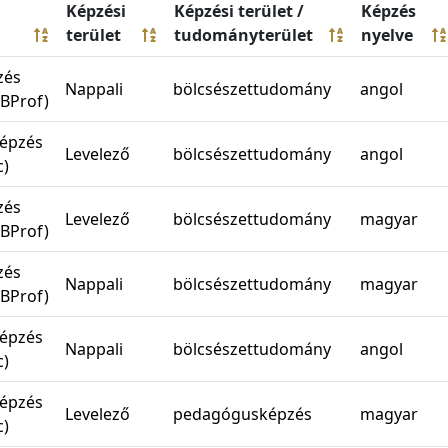
Képzési
Képzési terület /
Képzés
terület
tudományterület
nyelve
zés
Nappali
bölcsészettudomány
angol
/BProf)
épzés
Levelező
bölcsészettudomány
angol
)
zés
Levelező
bölcsészettudomány
magyar
/BProf)
zés
Nappali
bölcsészettudomány
magyar
/BProf)
épzés
Nappali
bölcsészettudomány
angol
)
épzés
Levelező
pedagógusképzés
magyar
)