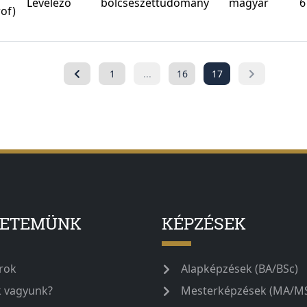
Levelező
bölcsészettudomány
magyar
6
of)
1
...
16
17
YETEMÜNK
KÉPZÉSEK
rok
Alapképzések (BA/BSc)
k vagyunk?
Mesterképzések (MA/M