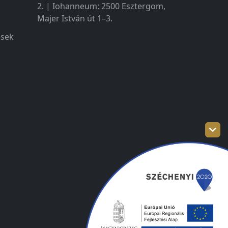
2. | Iohanneum: 2500 Esztergom,
Majer István út 1–3.
ések