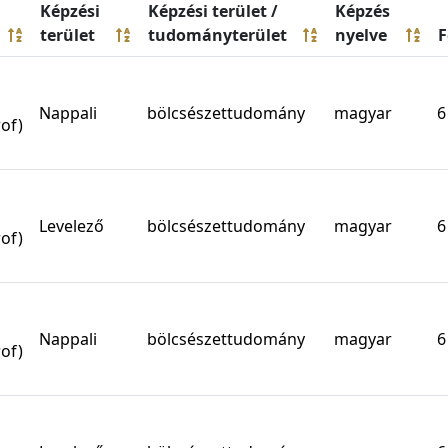
Képzési
Képzési terület /
Képzés
terület
tudományterület
nyelve
F
Nappali
bölcsészettudomány
magyar
6
of)
Levelező
bölcsészettudomány
magyar
6
of)
Nappali
bölcsészettudomány
magyar
6
of)