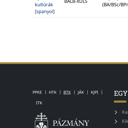
BALB-XULS
kultúrák
(BA/BSc/BPr
[spanyol]
EG
PPKE
HTK
BTK
JÁK
KJPI
ITK
Ka
Ki