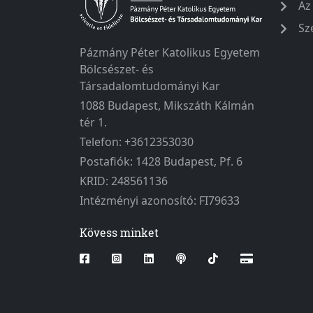
Az
Sz
Pázmány Péter Katolikus Egyetem
Bölcsészet- és
Társadalomtudományi Kar
1088 Budapest, Mikszáth Kálmán
tér 1.
Telefon: +3612353030
Postafiók: 1428 Budapest, Pf. 6
KRID: 248561136
Intézményi azonosító: FI79633
Kövess minket