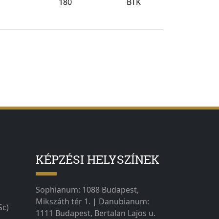
180
BTK
KÉPZÉSI HELYSZÍNEK
Sophianum: 1088 Budapest,
Mikszáth tér 1. | Danubianum:
Sc)
1111 Budapest, Bertalan Lajos u.