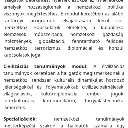
amelyek hozzásegítenek a nemzetközi politikai
viszonyok megértéséhez. E modul keretében az alábbi
tantárgyi programok elsajátítására kerül sor:
nemzetközi kapcsolatok elméletei, a külpolitikai
elemzések módszertana, nemzetközi gazdasági
intézmények, globalizáció, fenntartható fejlődés,
nemzetközi terrorizmus, diplomáciai és konzuli
kapcsolatok joga.
Civilizációs tanulmányok modul:
A civilizációs
tanulmányok keretében a hallgatók megismerkednek a
nemzetközi rendszer kulturális dinamikáját hordozó
jelenségekkel és folyamatokkal: civilizációelméletek,
világvallások, kultúrdiplomácia, emberi jogok,
interkulturális kommunikáció, tárgyalástechnikai
ismeretek.
Specializációk:
nemzetközi tanulmányok
mesterképzési szakon a hallgatók számára egy