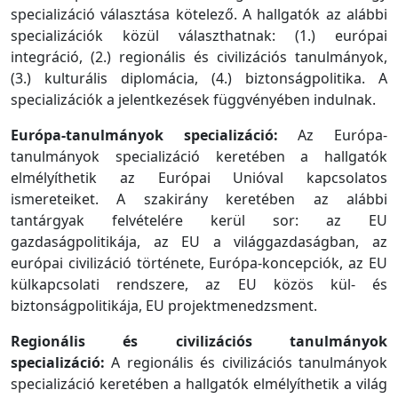
specializáció választása kötelező. A hallgatók az alábbi
specializációk közül választhatnak: (1.) európai
integráció, (2.) regionális és civilizációs tanulmányok,
(3.) kulturális diplomácia, (4.) biztonságpolitika. A
specializációk a jelentkezések függvényében indulnak.
Európa-tanulmányok specializáció:
Az Európa-
tanulmányok specializáció keretében a hallgatók
elmélyíthetik az Európai Unióval kapcsolatos
ismereteiket. A szakirány keretében az alábbi
tantárgyak felvételére kerül sor: az EU
gazdaságpolitikája, az EU a világgazdaságban, az
európai civilizáció története, Európa-koncepciók, az EU
külkapcsolati rendszere, az EU közös kül- és
biztonságpolitikája, EU projektmenedzsment.
Regionális és civilizációs tanulmányok
specializáció:
A regionális és civilizációs tanulmányok
specializáció keretében a hallgatók elmélyíthetik a világ