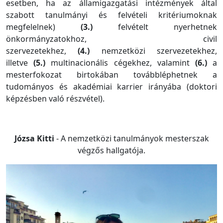
esetben, ha az államigazgatási intézmények által
szabott tanulmányi és felvételi kritériumoknak
megfelelnek)
(3.)
felvételt nyerhetnek
önkormányzatokhoz, civil
szervezetekhez,
(4.)
nemzetközi szervezetekhez,
illetve
(5.)
multinacionális cégekhez, valamint
(6.)
a
mesterfokozat birtokában továbbléphetnek a
tudományos és akadémiai karrier irányába (doktori
képzésben való részvétel).
Józsa Kitti
- A nemzetközi tanulmányok mesterszak
végzős hallgatója.