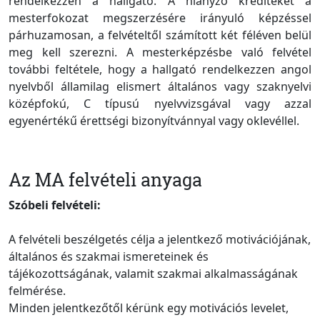
rendelkezzen a hallgató. A hiányzó krediteket a
mesterfokozat megszerzésére irányuló képzéssel
párhuzamosan, a felvételtől számított két féléven belül
meg kell szerezni. A mesterképzésbe való felvétel
további feltétele, hogy a hallgató rendelkezzen angol
nyelvből államilag elismert általános vagy szaknyelvi
középfokú, C típusú nyelvvizsgával vagy azzal
egyenértékű érettségi bizonyítvánnyal vagy oklevéllel.
Az MA felvételi anyaga
Szóbeli felvételi:
A felvételi beszélgetés célja a jelentkező motivációjának,
általános és szakmai ismereteinek és
tájékozottságának, valamit szakmai alkalmasságának
felmérése.
Minden jelentkezőtől kérünk egy motivációs levelet,