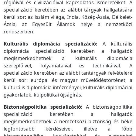
régióival és civilizációival kapcsolatos ismereteiket. A
specializáció keretében az alábbi tárgyak hallgatására
kerül sor: az iszlám világa, India, Közép-Ázsia, Délkelet-
Ázsia, az Egyesült Államok helye a nemzetközi
rendszerben.
Kulturális diplomácia specializáció:
A kulturális
diplomácia specializáció keretében a hallgatók
megismerkedhetnek a kulturális diplomácia
szereplőivel, folyamataival és technikáival. A
specializáció keretében az alábbi tantárgyak felvételére
kerül sor: európai és magyar művelődéstörténet, a
kulturális diplomácia intézményei, kulturális diplomáciai
gyakorlatok, külpolitikai újságírás.
Biztonságpolitika specializáció:
A biztonságpolitika
specializáció keretében a hallgatók
megismerkedhetnek a nemzetközi biztonság és béke
legfontosabb kérdéseivel, illetve a főbb
biztonságpolitikai kockázatokkal és biztonsági