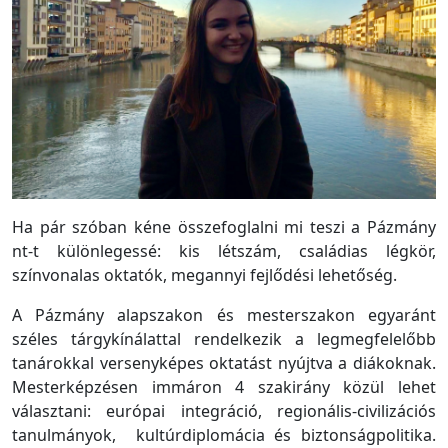
Ha pár szóban kéne összefoglalni mi teszi a Pázmány
nt-t különlegessé: kis létszám, családias légkör,
színvonalas oktatók, megannyi fejlődési lehetőség.
A Pázmány alapszakon és mesterszakon egyaránt
széles tárgykínálattal rendelkezik a legmegfelelőbb
tanárokkal versenyképes oktatást nyújtva a diákoknak.
Mesterképzésen immáron 4 szakirány közül lehet
választani: európai integráció, regionális-civilizációs
tanulmányok, kultúrdiplomácia és biztonságpolitika.