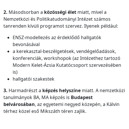
2.
Másodsorban a
közösségi élet
miatt, mivel a
Nemzetközi és Politikatudományi Intézet számos
tanrenden kívüli programot szervez. Ilyenek például:
ENSZ-modellezés az érdeklődő hallgatók
bevonásával
a kerekasztal-beszélgetések, vendégelőadások,
konferenciák, workshopok (az Intézethez tartozó
Modern Kelet-Ázsia Kutatócsoport szervezésében
is)
hallgatói szakestek
3.
Harmadrészt a
képzés helyszíne
miatt. A nemzetközi
tanulmányok BA, MA képzés is
Budapest
belvárosában
, az egyetemi negyed közepén, a Kálvin
térhez közel eső Mikszáth téren zajlik.