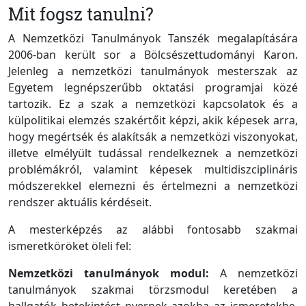
Mit fogsz tanulni?
A Nemzetközi Tanulmányok Tanszék megalapítására
2006-ban került sor a Bölcsészettudományi Karon.
Jelenleg a nemzetközi tanulmányok mesterszak az
Egyetem legnépszerűbb oktatási programjai közé
tartozik. Ez a szak a nemzetközi kapcsolatok és a
külpolitikai elemzés szakértőit képzi, akik képesek arra,
hogy megértsék és alakítsák a nemzetközi viszonyokat,
illetve elmélyült tudással rendelkeznek a nemzetközi
problémákról, valamint képesek multidiszciplináris
módszerekkel elemezni és értelmezni a nemzetközi
rendszer aktuális kérdéseit.
A mesterképzés az alábbi fontosabb szakmai
ismeretköröket öleli fel:
Nemzetközi tanulmányok modul:
A nemzetközi
tanulmányok szakmai törzsmodul keretében a
hallgatók betekintést nyernek azokba az ismeretekbe,