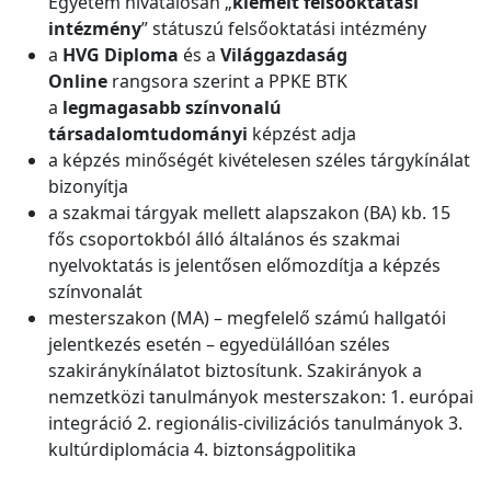
Egyetem hivatalosan „
kiemelt felsőoktatási
intézmény
” státuszú felsőoktatási intézmény
a
HVG Diploma
és a
Világgazdaság
Online
rangsora szerint a PPKE BTK
a
legmagasabb színvonalú
társadalomtudományi
képzést adja
a képzés minőségét kivételesen széles tárgykínálat
bizonyítja
a szakmai tárgyak mellett alapszakon (BA) kb. 15
fős csoportokból álló általános és szakmai
nyelvoktatás is jelentősen előmozdítja a képzés
színvonalát
mesterszakon (MA) – megfelelő számú hallgatói
jelentkezés esetén – egyedülállóan széles
szakiránykínálatot biztosítunk. Szakirányok a
nemzetközi tanulmányok mesterszakon: 1. európai
integráció 2. regionális-civilizációs tanulmányok 3.
kultúrdiplomácia 4. biztonságpolitika