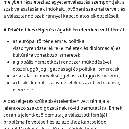
melyben részletezi az egyetemválasztás szempontjait, a
szak választásának indokait, jövőbeni szakmai terveit és
a választandó szakiránnyal kapcsolatos elképzeléseit.
A felvételi beszélgetés tágabb értelemben vett témái
:
az európai történelemre, politikai
viszonyrendszerekre (elméletek és diplomácia) és
kultúrára vonatkozó ismeretek,
a globális nemzetközi rendszer működésével
összefüggő jogi, gazdasági és politikai ismeretek,
az általános műveltséggel összefüggő ismeretek,
aktuális külpolitikai ismeretek és azok értékelése,
elemzése.
A beszélgetés szűkebb értelemben vett témája a
jelentkező szakdolgozatának rövid bemutatása. Ennek
során a jelentkező bemutatja választott témáját,
probléma felvetéseit és az azokhoz kapcsolódó
megoldásokat és konklúzióit. Kérjük, hogy a