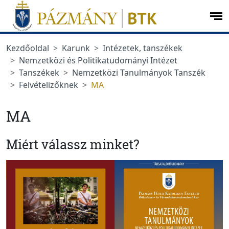
Ugrás a menüre
Ugrás a tartalomra
op
me
Kezdőoldal
Karunk
Intézetek, tanszékek
Nemzetközi és Politikatudományi Intézet
Tanszékek
Nemzetközi Tanulmányok Tanszék
Felvételizőknek
MA
MA
Miért válassz minket?