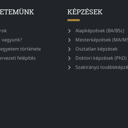
YETEMÜNK
KÉPZÉSEK
rok
Alapképzések (BA/BSc)
k vagyunk?
Mesterképzések (MA/M
 egyetem története
Osztatlan képzések
ervezeti felépítés
Doktori képzések (PhD)
Szakirányú továbbképz