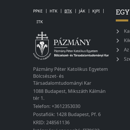
EG
PPKE
HTK
BTK
JÁK
KJPI
ITK
Ka
Ki
Az
Sz
Pázmány Péter Katolikus Egyetem
Bölcsészet- és
Társadalomtudományi Kar
1088 Budapest, Mikszáth Kálmán
tér 1.
Telefon: +3612353030
Postafiók: 1428 Budapest, Pf. 6
KRID: 248561136