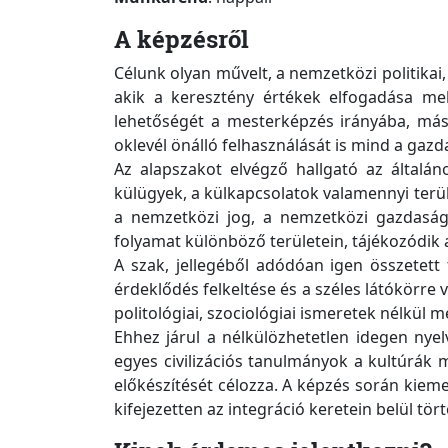
A képzésről
Célunk olyan művelt, a nemzetközi politikai
akik a keresztény értékek elfogadása mell
lehetőségét a mesterképzés irányába, másf
oklevél önálló felhasználását is mind a gazd
Az alapszakot elvégző hallgató az általá
külügyek, a külkapcsolatok valamennyi terül
a nemzetközi jog, a nemzetközi gazdaságta
folyamat különböző területein, tájékozódik 
A szak, jellegéből adódóan igen összetett 
érdeklődés felkeltése és a széles látókörre
politológiai, szociológiai ismeretek nélkül m
Ehhez járul a nélkülözhetetlen idegen nyel
egyes civilizációs tanulmányok a kultúr
előkészítését célozza. A képzés során kieme
kifejezetten az integráció keretein belül tö