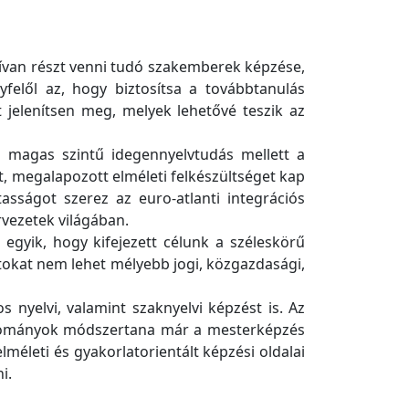
ktívan részt venni tudó szakemberek képzése,
yfelől az, hogy biztosítsa a továbbtanulás
 jelenítsen meg, melyek lehetővé teszik az
s magas szintű idegennyelvtudás mellett a
t, megalapozott elméleti felkészültséget kap
asságot szerez az euro-atlanti integrációs
rvezetek világában.
 egyik, hogy kifejezett célunk a széleskörű
atokat nem lehet mélyebb jogi, közgazdasági,
 nyelvi, valamint szaknyelvi képzést is. Az
udományok módszertana már a mesterképzés
méleti és gyakorlatorientált képzési oldalai
i.