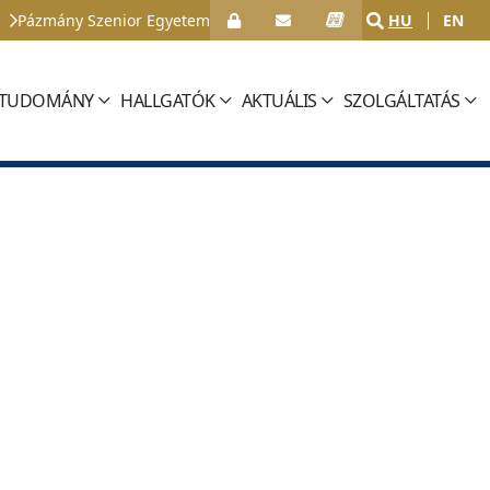
Pázmány Szenior Egyetem
HU
EN
TUDOMÁNY
HALLGATÓK
AKTUÁLIS
SZOLGÁLTATÁS