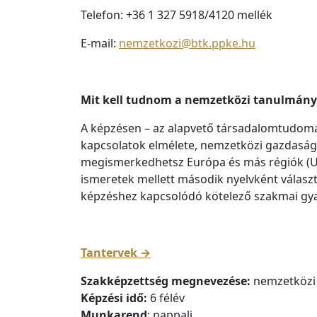
Telefon: +36 1 327 5918/4120 mellék
E-mail:
nemzetkozi@btk.ppke.hu
Mit kell tudnom a nemzetközi tanulmány
A képzésen – az alapvető társadalomtudomá
kapcsolatok elmélete, nemzetközi gazdaságt
megismerkedhetsz Európa és más régiók (USA, 
ismeretek mellett második nyelvként választh
képzéshez kapcsolódó kötelező szakmai gyak
Tantervek →
Szakképzettség megnevezése:
nemzetközi 
Képzési idő:
6 félév
Munkarend
: nappali