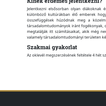
Kinek érdemes jelentkezni?
Jelentkezni elsősorban olyan diákoknak é
különböző kultúrákban élő emberek hogy
összefüggések húzódnak meg a közelmúl
társadalomtudományok iránt fogékonyak, de 
megtalálják itt számításaikat, akik még n
valamely társadalomtudományi területen kép
Szakmai gyakorlat
Az oklevél megszerzésének feltétele 4 hét s