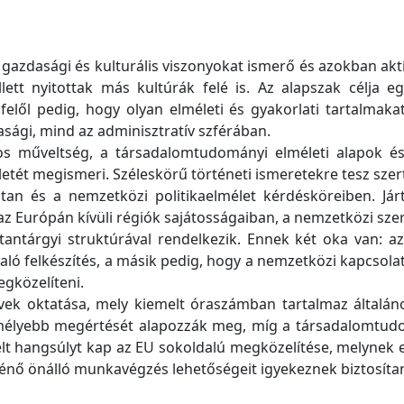
, gazdasági és kulturális viszonyokat ismerő és azokban a
ett nyitottak más kultúrák felé is. Az alapszak célja eg
elől pedig, hogy olyan elméleti és gyakorlati tartalmakat
asági, mind az adminisztratív szférában.
nos műveltség, a társadalomtudományi elméleti alapok é
etét megismeri. Széleskörű történeti ismeretekre tesz szer
n és a nemzetközi politikaelmélet kérdésköreiben. Járt
az Európán kívüli régiók sajátosságaiban, a nemzetközi sze
tantárgyi struktúrával rendelkezik. Ennek két oka van: az
 való felkészítés, a másik pedig, hogy a nemzetközi kapcsol
egközelíteni.
vek oktatása, mely kiemelt óraszámban tartalmaz általános
ák mélyebb megértését alapozzák meg, míg a társadalomt
lt hangsúlyt kap az EU sokoldalú megközelítése, melynek el
rténő önálló munkavégzés lehetőségeit igyekeznek biztosítan