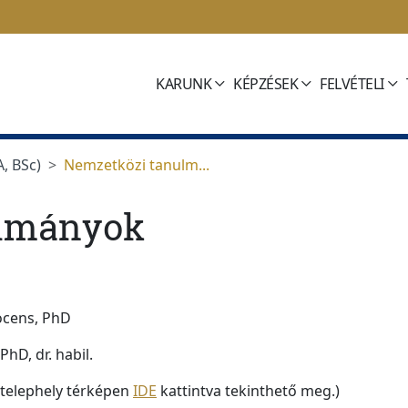
KARUNK
KÉPZÉSEK
FELVÉTELI
, BSc)
Nemzetközi tanulm...
ulmányok
docens, PhD
PhD, dr. habil.
A telephely térképen
IDE
kattintva tekinthető meg.)