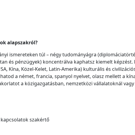
ok alapszakról?
nyi ismereteken túl – négy tudományágra (diplomáciatörté
an és pénzügyek) koncentrálva kaphatsz kiemelt képzést. Re
Kína, Közel-Kelet, Latin-Amerika) kulturális és civilizációs
atod a német, francia, spanyol nyelvet, olasz mellett a kínai
orlatot a közigazgatásban, nemzetközi vállalatoknál vagy c
kapcsolatok szakértő