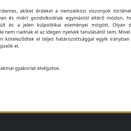
rdemes, akiket érdekel a nemzetközi viszonyok történet
an és miért gondolkodnak egymástól eltérő módon, hog
t és a jelen külpolitikai eseményei mögött. Olyan d
nem riadnak el az idegen nyelvek tanulásától sem. Mivel a 
em köteleződtek el teljes határozottsággal egyik irány
zelik el.
zakmai gyakorlat elvégzése.