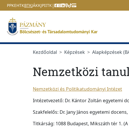
Ugrás a menüre
Ugrás a tartalomra
|
PPKE
HTK
BTK
JÁK
KJPI
ITK
Kezdőoldal
Képzések
Alapképzések (BA
Nemzetközi tan
Nemzetközi és Politikatudományi Intézet
Intézetvezető: Dr. Kántor Zoltán egyetemi 
Szakfelelős: Dr. Jany János egyetemi docens, 
Titkárság: 1088 Budapest, Mikszáth tér 1. (