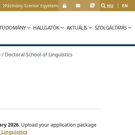
Pázmány Szenior Egyetem
HU
EN
TUDOMÁNY
HALLGATÓK
AKTUÁLIS
SZOLGÁLTATÁS
/ Doctoral School of Linguistics
ary 2026
. Upload your application package
Linguistics