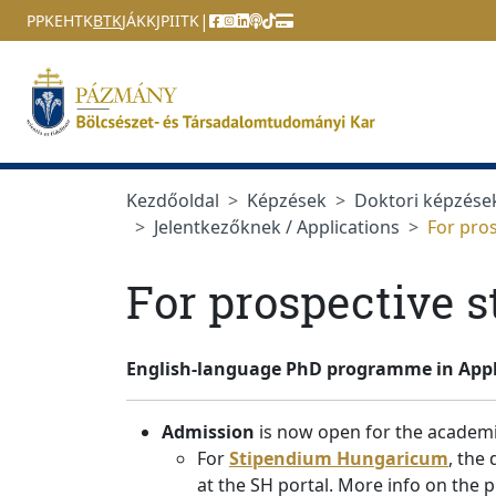
Ugrás a menüre
Ugrás a tartalomra
|
PPKE
HTK
BTK
JÁK
KJPI
ITK
Kezdőoldal
Képzések
Doktori képzése
Jelentkezőknek / Applications
For pros
For prospective 
English-language PhD programme in Applied
Admission
is now open for the academi
For
Stipendium Hungaricum
, the
at the SH portal. More info on the