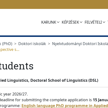
KARUNK
KÉPZÉSEK
FELVÉTELI
k (PhD)
Doktori iskolák
Nyelvtudományi Doktori Iskola 
pective s...
students
 Linguistics, Doctoral School of Linguistics (DSL)
c year 2026/27.
 deadline for submitting the complete application is
15 Janu
 programme:
English language PhD programme in Applied 