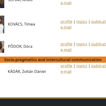
e-mail
profile
|
topics
|
publicat
KOVÁCS, Tímea
e-mail
profile
|
topics
|
publicat
PŐDÖR, Dóra
e-mail
Socio-pragmatics and intercultural communication
profile
|
topics
|
publicat
KÁDÁR, Zoltán Dániel
e-mail