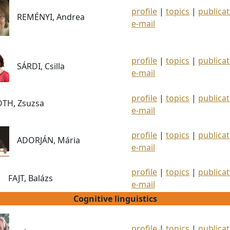
profile
|
topics
|
publicat
REMÉNYI, Andrea
e-mail
profile
|
topics
|
publicat
SÁRDI, Csilla
e-mail
profile
|
topics
|
publicat
ÓTH, Zsuzsa
e-mail
profile
|
topics
|
publicat
ADORJÁN, Mária
e-mail
profile
|
topics
|
publicat
JT, Balázs
e-mail
Cognitive linguistics
profile
|
topics
|
publicat