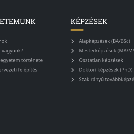
YETEMÜNK
KÉPZÉSEK
rok
Alapképzések (BA/BSc)
k vagyunk?
Mesterképzések (MA/M
 egyetem története
Osztatlan képzések
ervezeti felépítés
Doktori képzések (PhD)
Szakirányú továbbképz