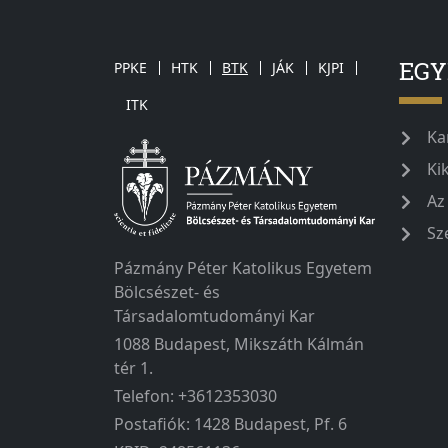
EG
PPKE
HTK
BTK
JÁK
KJPI
ITK
Ka
Ki
Az
Sz
Pázmány Péter Katolikus Egyetem
Bölcsészet- és
Társadalomtudományi Kar
1088 Budapest, Mikszáth Kálmán
tér 1.
Telefon: +3612353030
Postafiók: 1428 Budapest, Pf. 6