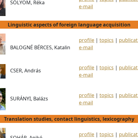
SÓLYOM, Réka
e-mail
Linguistic aspects of foreign language acquisition
profile
|
topics
|
publicat
BALOGNÉ BÉRCES, Katalin
e-mail
profile
|
topics
|
publicat
CSER, András
e-mail
profile
|
topics
|
publicat
SURÁNYI, Balázs
e-mail
Translation studies, contact linguistics, lexicography
profile
|
topics
|
publicat
SOHÁR, Anikó