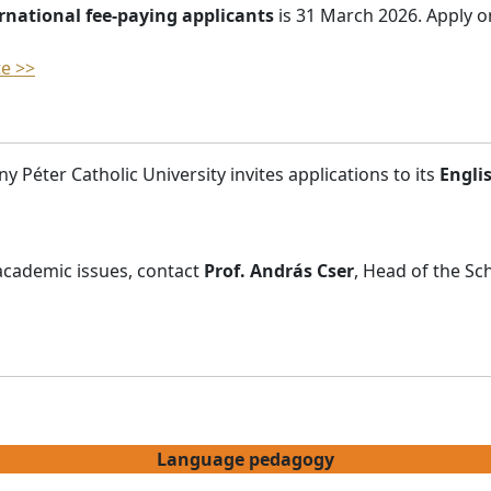
rnational fee-paying applicants
is 31 March 2026. Apply on
te >>
 Péter Catholic University invites applications to its
Engli
academic issues, contact
Prof. András Cser
, Head of the Sc
Language pedagogy