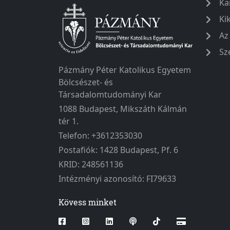
Ka
Ki
Az
Sz
Pázmány Péter Katolikus Egyetem
Bölcsészet- és
Társadalomtudományi Kar
1088 Budapest, Mikszáth Kálmán
tér 1.
Telefon: +3612353030
Postafiók: 1428 Budapest, Pf. 6
KRID: 248561136
Intézményi azonosító: FI79633
Kövess minket