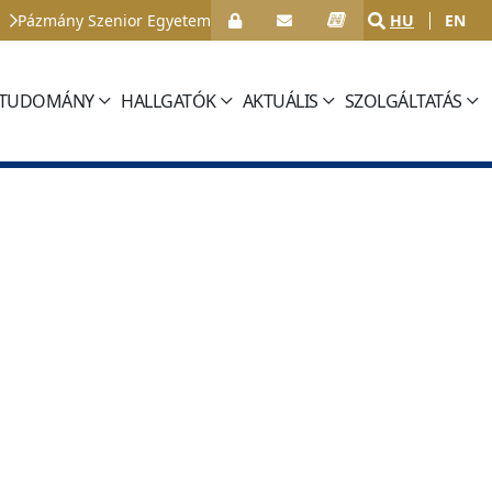
Pázmány Szenior Egyetem
HU
EN
TUDOMÁNY
HALLGATÓK
AKTUÁLIS
SZOLGÁLTATÁS