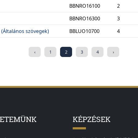
BBNRO16100
2
BBNRO16300
3
 (Általános szövegek)
BBLUO10700
4
‹
1
2
3
4
›
YETEMÜNK
KÉPZÉSEK