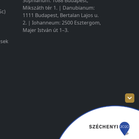
Sophianum: 1088 Budapest,
Mikszáth tér 1. | Danubianum:
Sc)
1111 Budapest, Bertalan Lajos u.
2. | Iohanneum: 2500 Esztergom,
Majer István út 1–3.
ések