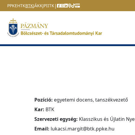
Ugrás a menüre
Ugrás a tartalomra
|
PPKE
HTK
BTK
JÁK
KJPI
ITK
Pozíció:
egyetemi docens, tanszékvezető
Kar:
BTK
Szervezeti egység:
Klasszikus és Újlatin Nye
Email:
lukacsi.margit@btk.ppke.hu