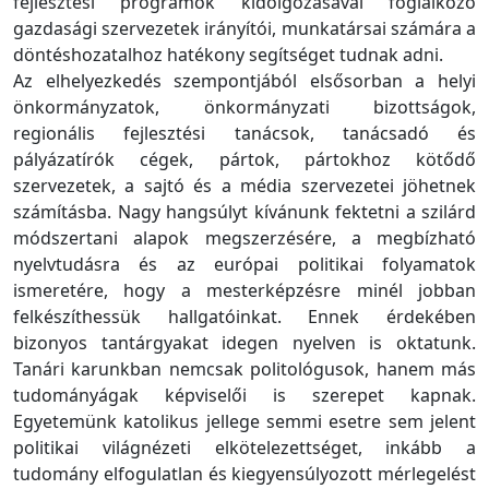
fejlesztési programok kidolgozásával foglalkozó
gazdasági szervezetek irányítói, munkatársai számára a
döntéshozatalhoz hatékony segítséget tudnak adni.
Az elhelyezkedés szempontjából elsősorban a helyi
önkormányzatok, önkormányzati bizottságok,
regionális fejlesztési tanácsok, tanácsadó és
pályázatírók cégek, pártok, pártokhoz kötődő
szervezetek, a sajtó és a média szervezetei jöhetnek
számításba. Nagy hangsúlyt kívánunk fektetni a szilárd
módszertani alapok megszerzésére, a megbízható
nyelvtudásra és az európai politikai folyamatok
ismeretére, hogy a mesterképzésre minél jobban
felkészíthessük hallgatóinkat. Ennek érdekében
bizonyos tantárgyakat idegen nyelven is oktatunk.
Tanári karunkban nemcsak politológusok, hanem más
tudományágak képviselői is szerepet kapnak.
Egyetemünk katolikus jellege semmi esetre sem jelent
politikai világnézeti elkötelezettséget, inkább a
tudomány elfogulatlan és kiegyensúlyozott mérlegelést