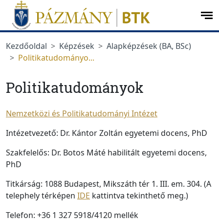
Ugrás a menüre
Ugrás a tartalomra
op
me
Kezdőoldal
Képzések
Alapképzések (BA, BSc)
Politikatudományo...
Politikatudományok
Nemzetközi és Politikatudományi Intézet
Intézetvezető: Dr. Kántor Zoltán egyetemi docens, PhD
Szakfelelős: Dr. Botos Máté habilitált egyetemi docens,
PhD
Titkárság: 1088 Budapest, Mikszáth tér 1. III. em. 304. (A
telephely térképen
IDE
kattintva tekinthető meg.)
Telefon: +36 1 327 5918/4120 mellék