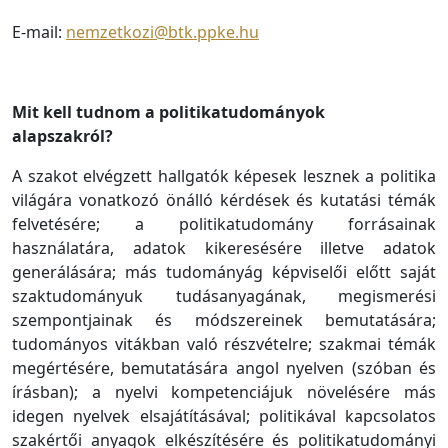
E-mail:
nemzetkozi@btk.ppke.hu
Mit kell tudnom a politikatudományok
alapszakról?
A szakot elvégzett hallgatók képesek lesznek a politika
világára vonatkozó önálló kérdések és kutatási témák
felvetésére; a politikatudomány forrásainak
használatára, adatok kikeresésére illetve adatok
generálására; más tudományág képviselői előtt saját
szaktudományuk tudásanyagának, megismerési
szempontjainak és módszereinek bemutatására;
tudományos vitákban való részvételre; szakmai témák
megértésére, bemutatására angol nyelven (szóban és
írásban); a nyelvi kompetenciájuk növelésére más
idegen nyelvek elsajátításával; politikával kapcsolatos
szakértői anyagok elkészítésére és politikatudományi