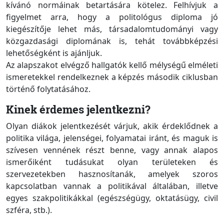
kívánó normáinak betartására kötelez. Felhívjuk a
figyelmet arra, hogy a politológus diploma jó
kiegészítője lehet más, társadalomtudományi vagy
közgazdasági diplomának is, tehát továbbképzési
lehetőségként is ajánljuk.
Az alapszakot elvégző hallgatók kellő mélységű elméleti
ismeretekkel rendelkeznek a képzés második ciklusban
történő folytatásához.
Kinek érdemes jelentkezni?
Olyan diákok jelentkezését várjuk, akik érdeklődnek a
politika világa, jelenségei, folyamatai iránt, és maguk is
szívesen vennének részt benne, vagy annak alapos
ismerőiként tudásukat olyan területeken és
szervezetekben hasznosítanák, amelyek szoros
kapcsolatban vannak a politikával általában, illetve
egyes szakpolitikákkal (egészségügy, oktatásügy, civil
szféra, stb.).