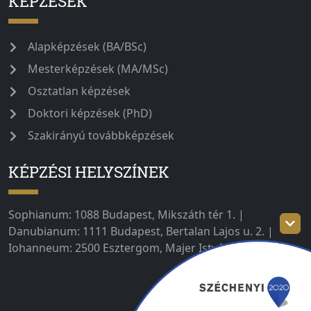
KÉPZÉSEK
Alapképzések (BA/BSc)
Mesterképzések (MA/MSc)
Osztatlan képzések
Doktori képzések (PhD)
Szakirányú továbbképzések
KÉPZÉSI HELYSZÍNEK
Sophianum: 1088 Budapest, Mikszáth tér 1. |
Danubianum: 1111 Budapest, Bertalan Lajos u. 2. |
Iohanneum: 2500 Esztergom, Majer István út 1–3.