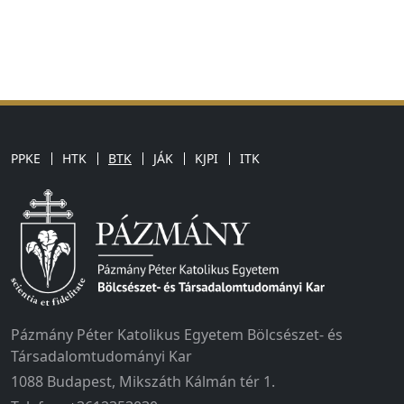
PPKE
HTK
BTK
JÁK
KJPI
ITK
Pázmány Péter Katolikus Egyetem Bölcsészet- és
Társadalomtudományi Kar
1088 Budapest, Mikszáth Kálmán tér 1.