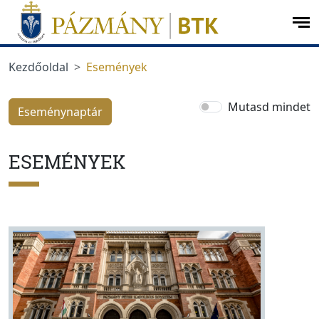
Ugrás a menüre
Ugrás a tartalomra
op
me
Kezdőoldal
Események
Mutasd mindet
Eseménynaptár
ESEMÉNYEK