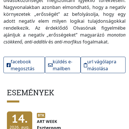
olvasóközönséget megszólítani igyekvő törekvésein.
Nagyvonalakban azonban elmondható, hogy a negatív
környezetek „erősségét” az befolyásolja, hogy egy
adott negatív elem milyen logikai tulajdonságokkal
rendelkezik. Az érdeklődő Olvasónak figyelmébe
ajánljuk a negatív „erősségeket” magyarázó
monoton
csökkenő, anti-additív
és
anti-morfikus
fogalmakat.
facebook
küldés e-
url vágólapra
megosztás
mailben
másolása
ESEMÉNYEK
14.
BTK
ART WEEK
2026. aug.
Esztergom