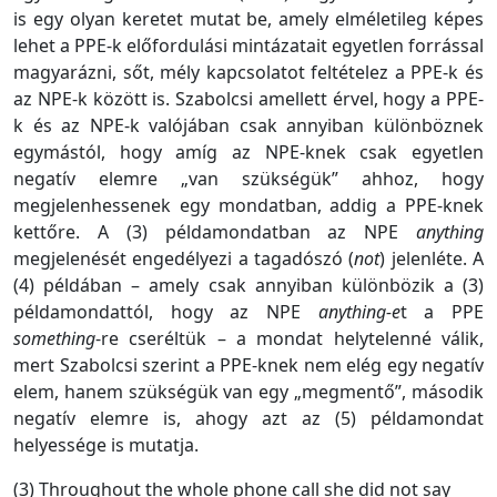
is egy olyan keretet mutat be, amely elméletileg képes
lehet a PPE-k előfordulási mintázatait egyetlen forrással
magyarázni, sőt, mély kapcsolatot feltételez a PPE-k és
az NPE-k között is. Szabolcsi amellett érvel, hogy a PPE-
k és az NPE-k valójában csak annyiban különböznek
egymástól, hogy amíg az NPE-knek csak egyetlen
negatív elemre „van szükségük” ahhoz, hogy
megjelenhessenek egy mondatban, addig a PPE-knek
kettőre. A (3) példamondatban az NPE
anything
megjelenését engedélyezi a tagadószó (
not
) jelenléte. A
(4) példában – amely csak annyiban különbözik a (3)
példamondattól, hogy az NPE
anything-e
t a PPE
something
-re cseréltük – a mondat helytelenné válik,
mert Szabolcsi szerint a PPE-knek nem elég egy negatív
elem, hanem szükségük van egy „megmentő”, második
negatív elemre is, ahogy azt az (5) példamondat
helyessége is mutatja.
(3) Throughout the whole phone call she did not say