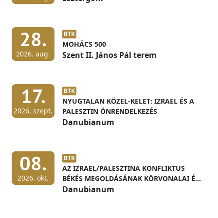
28.
BTK
MOHÁCS 500
2026. aug.
Szent II. János Pál terem
17.
BTK
NYUGTALAN KÖZEL-KELET: IZRAEL ÉS A
2026. szept.
PALESZTIN ÖNRENDELKEZÉS
Danubianum
08.
BTK
AZ IZRAEL/PALESZTINA KONFLIKTUS
2026. okt.
BÉKÉS MEGOLDÁSÁNAK KÖRVONALAI ÉS
ELŐFELTÉTELEI
Danubianum