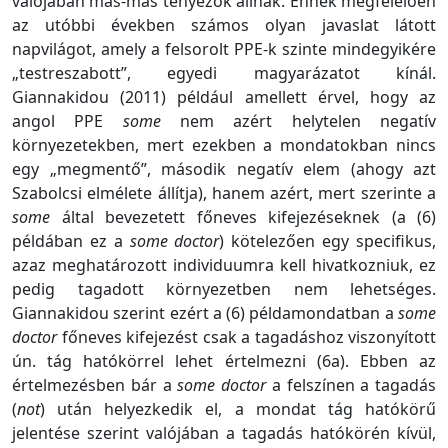
valójában más-más tényezők állnak. Ennek megfelelően
az utóbbi években számos olyan javaslat látott
napvilágot, amely a felsorolt PPE-k szinte mindegyikére
„testreszabott”, egyedi magyarázatot kínál.
Giannakidou (2011) például amellett érvel, hogy az
angol PPE
some
nem azért helytelen negatív
környezetekben, mert ezekben a mondatokban nincs
egy „megmentő”, második negatív elem (ahogy azt
Szabolcsi elmélete állítja), hanem azért, mert szerinte a
some
által bevezetett főneves kifejezéseknek (a (6)
példában ez a
some doctor
) kötelezően egy specifikus,
azaz meghatározott individuumra kell hivatkozniuk, ez
pedig tagadott környezetben nem lehetséges.
Giannakidou szerint ezért a (6) példamondatban a
some
doctor
főneves kifejezést csak a tagadáshoz viszonyított
ún. tág hatókörrel lehet értelmezni (6a). Ebben az
értelmezésben bár a
some doctor
a felszínen a tagadás
(
not
)
után helyezkedik el, a mondat tág hatókörű
jelentése szerint valójában a tagadás hatókörén kívül,