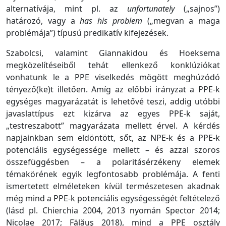
alternatívája, mint pl. az
unfortunately
(„sajnos”)
határozó, vagy a
has his problem
(„megvan a maga
problémája”) típusú predikatív kifejezések.
Szabolcsi, valamint Giannakidou és Hoeksema
megközelítéseiből tehát ellenkező konklúziókat
vonhatunk le a PPE viselkedés mögött meghúzódó
tényező(ke)t illetően. Amíg az előbbi irányzat a PPE-k
egységes magyarázatát is lehetővé teszi, addig utóbbi
javaslattípus ezt kizárva az egyes PPE-k saját,
„testreszabott” magyarázata mellett érvel. A kérdés
napjainkban sem eldöntött, sőt, az NPE-k és a PPE-k
potenciális egységessége mellett – és azzal szoros
összefüggésben – a polaritásérzékeny elemek
témakörének egyik legfontosabb problémája. A fenti
ismertetett elméleteken kívül természetesen akadnak
még mind a PPE-k potenciális egységességét feltételező
(lásd pl. Chierchia 2004, 2013 nyomán Spector 2014;
Nicolae 2017; Fălăuş 2018), mind a PPE osztály