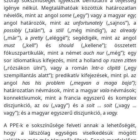
szófaji sokszínűségét igyekszik bemutatni a teljesség
igénye nélkül. Megtalálhatóak közöttük határozatlan
névelők, mint az angol
some
(„egy”) vagy a magyar
egy
;
angol határozók, mint az
unfortunately
(„sajnos”), a
possibly
(„talán”), a
still
(„még mindig”), az
already
(„már”), a
pretty
(„eléggé”); segédigék, mint az angol
must
(„kell”) és
should
(„kellene”); összetett
fókuszpartikulák, mint a német
auch nur
(„még”); egy
sor idiomatikus kifejezés, mint a holland
op rozen zitten
(„rózsákon ülni”), vagy a román
într-o clipită
(„egy
szempillantás alatt”); predikatív kifejezések, mint pl. az
angol
has his problem („megvan a maga baja”)
;
határozatlan névmások, mint a magyar
vala
-névmások;
konnektívumok, mint a francia egyszerű és komplex
diszjunkció, az
ou
(„vagy”) és a
soit ... soit
(„vagy ...
vagy”); és a magyar egyszerű diszjunkció, a
vagy.
A PPE-k e sokszínűsége felveti annak a lehetőségét,
hogy a látszólag egységes viselkedésük mögött