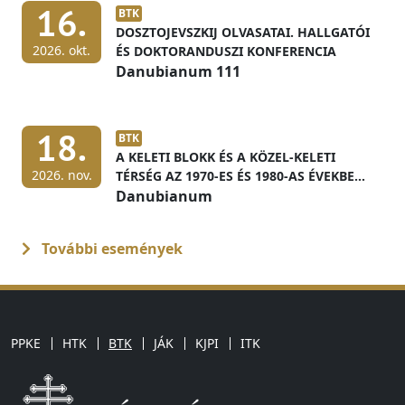
16.
BTK
DOSZTOJEVSZKIJ OLVASATAI. HALLGATÓI
2026. okt.
ÉS DOKTORANDUSZI KONFERENCIA
Danubianum 111
18.
BTK
A KELETI BLOKK ÉS A KÖZEL-KELETI
2026. nov.
TÉRSÉG AZ 1970-ES ÉS 1980-AS ÉVEKBEN
MAGYAR LEVÉLTÁRI FORRÁSOK
Danubianum
FÉNYÉBEN
További események
PPKE
HTK
BTK
JÁK
KJPI
ITK