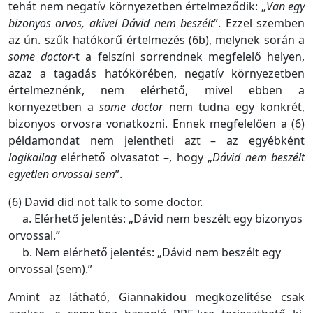
tehát nem negatív környezetben értelmeződik: „
Van egy
bizonyos orvos, akivel Dávid nem beszélt
”. Ezzel szemben
az ún. szűk hatókörű értelmezés (6b), melynek során a
some doctor
-t a felszíni sorrendnek megfelelő helyen,
azaz a tagadás hatókörében, negatív környezetben
értelmeznénk, nem elérhető, mivel ebben a
környezetben a
some doctor
nem tudna egy konkrét,
bizonyos orvosra vonatkozni. Ennek megfelelően a (6)
példamondat nem jelentheti azt – az egyébként
logikailag
elérhető olvasatot –, hogy „
Dávid nem beszélt
egyetlen orvossal sem
”.
(6) David did not talk to some doctor.
a. Elérhető jelentés: „Dávid nem beszélt egy bizonyos
orvossal.”
b. Nem elérhető jelentés: „Dávid nem beszélt egy
orvossal (sem).”
Amint az látható, Giannakidou megközelítése csak