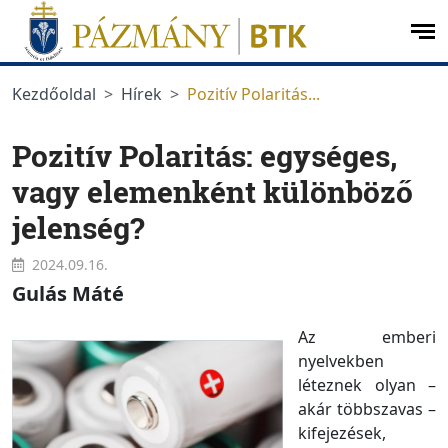
Ugrás a menüre
Ugrás a tartalomra
op
me
Kezdőoldal
Hírek
Pozitív Polaritás...
Pozitív Polaritás: egységes,
vagy elemenként különböző
jelenség?
2024.09.16.
Gulás Máté
Az emberi
nyelvekben
léteznek olyan –
akár többszavas –
kifejezések,