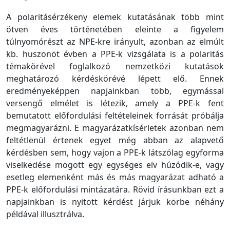
A polaritásérzékeny elemek kutatásának több mint
ötven éves történetében eleinte a figyelem
túlnyomórészt az NPE-kre irányult, azonban az elmúlt
kb. huszonöt évben a PPE-k vizsgálata is a polaritás
témakörével foglalkozó nemzetközi kutatások
meghatározó kérdéskörévé lépett elő. Ennek
eredményeképpen napjainkban több, egymással
versengő elmélet is létezik, amely a PPE-k fent
bemutatott előfordulási feltételeinek forrását próbálja
megmagyarázni. E magyarázatkísérletek azonban nem
feltétlenül értenek egyet még abban az alapvető
kérdésben sem, hogy vajon a PPE-k látszólag egyforma
viselkedése mögött egy egységes elv húzódik-e, vagy
esetleg elemenként más és más magyarázat adható a
PPE-k előfordulási mintázatára. Rövid írásunkban ezt a
napjainkban is nyitott kérdést járjuk körbe néhány
példával illusztrálva.