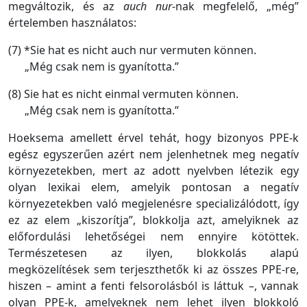
megváltozik, és az
auch nur
-nak megfelelő, „még”
értelemben használatos:
(7) *Sie hat es nicht auch nur vermuten können.
„Még csak nem is gyanította.”
(8) Sie hat es nicht einmal vermuten können.
„Még csak nem is gyanította.”
Hoeksema amellett érvel tehát, hogy bizonyos PPE-k
egész egyszerűen azért nem jelenhetnek meg negatív
környezetekben, mert az adott nyelvben létezik egy
olyan lexikai elem, amelyik pontosan a negatív
környezetekben való megjelenésre specializálódott, így
ez az elem „kiszorítja”, blokkolja azt, amelyiknek az
előfordulási lehetőségei nem ennyire kötöttek.
Természetesen az ilyen, blokkolás alapú
megközelítések sem terjeszthetők ki az összes PPE-re,
hiszen – amint a fenti felsorolásból is láttuk –, vannak
olyan PPE-k, amelyeknek nem lehet ilyen blokkoló