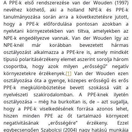
A PPE-k első rendszerezése van der Wouden (1997)
nevéhez köthető, aki a holland NPE-k és PPE-k
tanulmányozása során arra a következtetésre jutott,
hogy a PPE-k előfordulása pontosan azokban a
nyelvtani környezetekben van tiltva, amelyekben az
NPE-k engedélyezve vannak. Van der Wouden így az
NPE-knél már korábban bevezetett hármas
osztályozást alkalmazza a PPE-kre is, amely mindkét
típusú polaritásérzékeny elemet aszerint sorolja három
csoportba, hogy azok milyen „erősségű” negatív
környezetekre érzékenyek.
[1]
Van der Wouden ezen
osztályozása óta a gyenge, közepes erősségű és erős
PPE-k megkülönböztetése bevett szokássá vált a
nyelvészeti szakirodalomban. A PPE-knek ilyetén
osztályozása – még ha burkoltan is, de – azt sugallja,
hogy a PPE-k viselkedésének forrása azonos lehet,
hiszen minden PPE az őt tartalmazó környezet
negativitásának „erősségére” érzékeny. Ezzel
egybecsengően Szabolcsi (2004) nagy hatású munkája