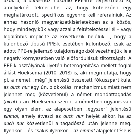
azokra, a
some-
hoz hasonló PPE-kre terjeszthető ki,
amelyeknél felmerülhet az, hogy kötelezően egy
meghatározott, specifikus egyénre kell referálniuk. Az
ehhez hasonló magyarázatkísérletekben az a közös,
hogy mindegyikük vagy azzal a feltételezéssel él – vagy
legalábbis implicite az következik belőlük –, hogy a
különböző típusú PPE-k esetében különböző, csak az
adott PPE-re jellemző tulajdonságokból vezethetjük le a
negatív környezetben való előfordulásuk tiltottságát. A
PPE-k osztályának ilyetén heterogenitása mellett foglal
állást Hoeksema (2010, 2018) is, aki megmutatja, hogy
pl. a német „még” jelentésű összetett fókuszpartikula,
az
auch nur
egy ún. blokkolási mechanizmus miatt nem
jelenhet meg (közvetlenül) a német mondattagadás
(
nicht
) után. Hoeksema szerint a németben ugyanis van
egy olyan elem, az alapesetben „egyszer” jelentésű
einmal
, amely átveszi az
auch nur
helyét akkor, ha az
auch nur
közvetlenül a tagadószó után jelenne meg.
Ilyenkor – és csakis ilyenkor – az
einmal
alapjelentése is