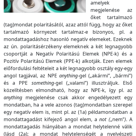
amelyek
megjelenése az
őket tartalmazó
(tag)mondat polaritásától, azaz attól függ, hogy az őket
tartalmazó környezet tartalmaz-e bizonyos, pl. a
mondattagadáshoz hasonló negatív elemeket. Ezeknek
az ún. polaritásérzékeny elemeknek a két legnagyobb
csoportját a Negatív Polaritású Elemek (NPE-k) és a
Pozitív Polaritású Elemek (PPE-k) alkotják. Ezen elemek
előfordulási feltételeit a két legnagyobb osztály egy-egy
angol tagjával, az NPE
anything
-gel („akármi”, „bármi”)
és a PPE
something
-gel („valami”) illusztráljuk. Első
közelítésben elmondható, hogy az NPE-k, így pl. az
anything
megjelenése csak akkor engedélyezett egy
mondatban, ha a vele azonos (tag)mondatban szerepel
egy negatív elem is, mint pl. az (1a) példamondatban a
mondattagadást kifejező angol elem, a
not (
„nem”
)
. A
mondattagadás hiányában a mondat helytelenné válik
(lásd (2a); a mondat helytelenségét a nyelvészeti