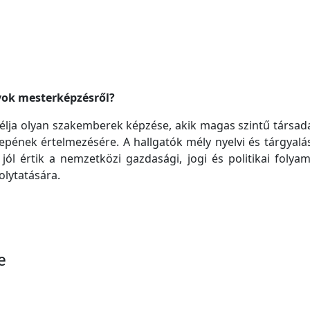
yok mesterképzésről?
lja olyan szakemberek képzése, akik magas szintű társa
ének értelmezésére. A hallgatók mély nyelvi és tárgyalást
jól értik a nemzetközi gazdasági, jogi és politikai folya
olytatására.
e