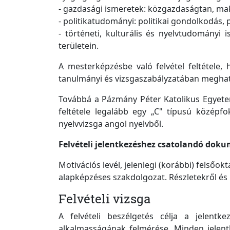
- gazdasági ismeretek: közgazdaságtan, ma
- politikatudományi: politikai gondolkodás,
- történeti, kulturális és nyelvtudományi 
területein.
A mesterképzésbe való felvétel feltétele,
tanulmányi és vizsgaszabályzatában meghatá
Továbbá a Pázmány Péter Katolikus Egyetem 
feltétele legalább egy „C" típusú középfo
nyelvvizsga angol nyelvből.
Felvételi jelentkezéshez csatolandó do
Motivációs levél, jelenlegi (korábbi) felsőok
alapképzéses szakdolgozat.
Részletekről és
Felvételi vizsga
A felvételi beszélgetés célja a jelentk
alkalmasságának felmérése. Minden jelentk