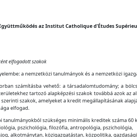
(Együttműködés az Institut Catholique d'Études Supérie
ént elfogadott szakok
igyelembe: a nemzetközi tanulmányok és a nemzetközi igazga
sősorban számításba vehető: a társadalomtudomány; a bö
erületekhez tartozó alapképzési szakok továbbá azok az al
y szerinti szakok, amelyeket a kredit megállapításának alap
sága elfogad.
i tanulmányokból szükséges minimális kreditek száma 60 kr
ógia, pszichológia, filozófia, antropológia, pszichológia,
njog, alkotmánytan, közigazgatástan, közpolitika, gazdasági