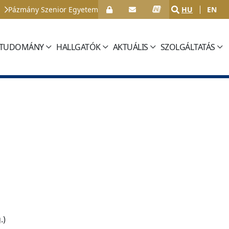
Pázmány Szenior Egyetem
HU
EN
TUDOMÁNY
HALLGATÓK
AKTUÁLIS
SZOLGÁLTATÁS
.)