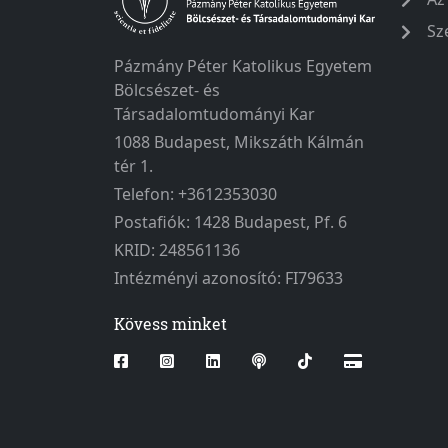
Sz
Pázmány Péter Katolikus Egyetem
Bölcsészet- és
Társadalomtudományi Kar
1088 Budapest, Mikszáth Kálmán
tér 1.
Telefon: +3612353030
Postafiók: 1428 Budapest, Pf. 6
KRID: 248561136
Intézményi azonosító: FI79633
Kövess minket