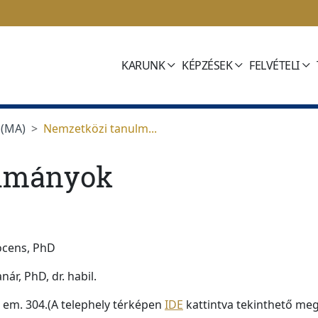
KARUNK
KÉPZÉSEK
FELVÉTELI
 (MA)
Nemzetközi tanulm...
ulmányok
docens, PhD
ár, PhD, dr. habil.
I. em. 304.(A telephely térképen
IDE
kattintva tekinthető meg