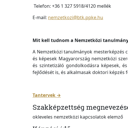
Telefon: +36 1 327 5918/4120 mellék
E-mail:
nemzetkozi@btk.ppke.hu
Mit kell tudnom a Nemzetközi tanulmán
A Nemzetközi tanulmányok mesterképzés cé
és képesek Magyarország nemzetközi szerep
és szintetizáló gondolkodásra képesek, és 
fejlődését is, és alkalmasak doktori képzés f
Tantervek →
Szakképzettség megnevezés
okleveles nemzetközi kapcsolatok elemző