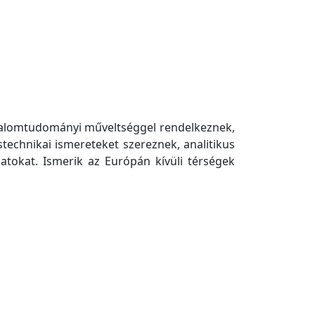
dalomtudományi műveltséggel rendelkeznek,
echnikai ismereteket szereznek, analitikus
matokat. Ismerik az Európán kívüli térségek