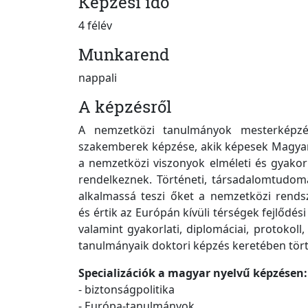
Képzési idő
4 félév
Munkarend
nappali
A képzésről
A nemzetközi tanulmányok mesterképzési
szakemberek képzése, akik képesek Magyar
a nemzetközi viszonyok elméleti és gyakorl
rendelkeznek. Történeti, társadalomtudomá
alkalmassá teszi őket a nemzetközi rendsze
és értik az Európán kívüli térségek fejlődési 
valamint gyakorlati, diplomáciai, protokol
tanulmányaik doktori képzés keretében tört
Specializációk a magyar nyelvű képzésen:
- biztonságpolitika
- Európa-tanulmányok