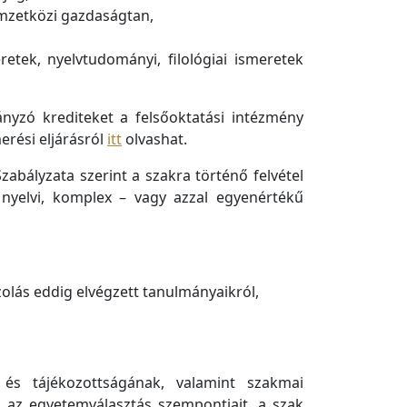
mzetközi gazdaságtan,
retek, nyelvtudományi, filológiai ismeretek
ányzó krediteket a felsőoktatási intézmény
erési eljárásról
itt
olvashat.
abályzata szerint a szakra történő felvétel
s nyelvi, komplex – vagy azzal egyenértékű
azolás eddig elvégzett tanulmányaikról,
k és tájékozottságának, valamint szakmai
i az egyetemválasztás szempontjait, a szak