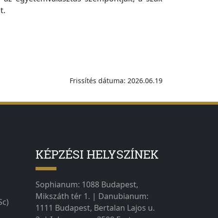
t.
Frissítés dátuma: 2026.06.19
KÉPZÉSI HELYSZÍNEK
Sophianum: 1088 Budapest,
Mikszáth tér 1. | Danubianum:
Sc)
1111 Budapest, Bertalan Lajos u.