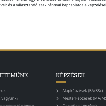
veit és a választandó szakiránnyal kapcsolatos elképzelései
YETEMÜNK
KÉPZÉSEK
rok
Alapképzések (BA/BSc)
k vagyunk?
Mesterképzések (MA/M
 egyetem története
Osztatlan képzések