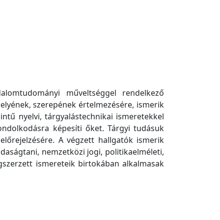
adalomtudományi műveltséggel rendelkező
lyének, szerepének értelmezésére, ismerik
ntű nyelvi, tárgyalástechnikai ismeretekkel
ondolkodásra képesíti őket. Tárgyi tudásuk
előrejelzésére. A végzett hallgatók ismerik
azdaságtani, nemzetközi jogi, politikaelméleti,
egszerzett ismereteik birtokában alkalmasak