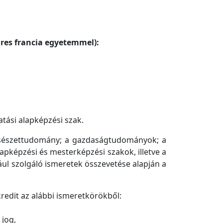
ures francia egyetemmel):
tási alapképzési szak.
lcsészettudomány; a gazdaságtudományok; a
apképzési és mesterképzési szakok, illetve a
jául szolgáló ismeretek összevetése alapján a
edit az alábbi ismeretkörökből:
 jog,