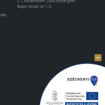
2. | Iohanneum: 2500 Esztergom,
Majer István út 1–3.
ések