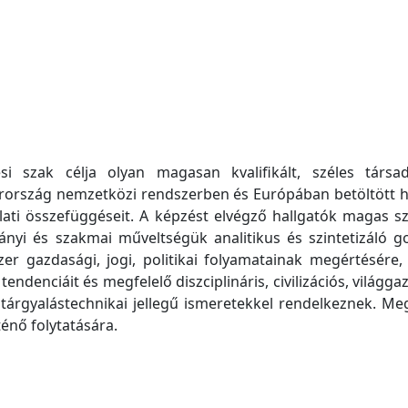
 szak célja olyan magasan kvalifikált, széles társ
ország nemzetközi rendszerben és Európában betöltött he
ati összefüggéseit. A képzést elvégző hallgatók magas szi
nyi és szakmai műveltségük analitikus és szintetizáló g
r gazdasági, jogi, politikai folyamatainak megértésére, 
tendenciáit és megfelelő diszciplináris, civilizációs, világg
l, tárgyalástechnikai jellegű ismeretekkel rendelkeznek. M
énő folytatására.