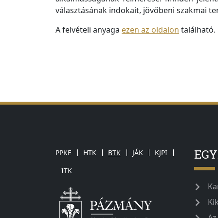
választásának indokait, jövőbeni szakmai ter
A felvételi anyaga
ezen az oldalon
található.
EG
PPKE
HTK
BTK
JÁK
KJPI
ITK
Ka
Ki
Az