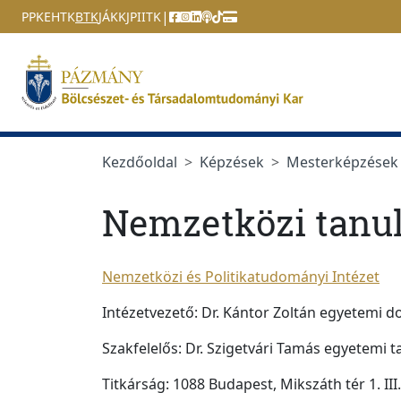
Ugrás a menüre
Ugrás a tartalomra
|
PPKE
HTK
BTK
JÁK
KJPI
ITK
Kezdőoldal
Képzések
Mesterképzések
Nemzetközi tan
Nemzetközi és Politikatudományi Intézet
Intézetvezető: Dr. Kántor Zoltán egyetemi 
Szakfelelős: Dr. Szigetvári Tamás egyetemi tan
Titkárság: 1088 Budapest, Mikszáth tér 1. II