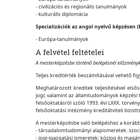
- civilizációs és regionális tanulmányok
- kulturális diplomácia
Specializációk az angol nyelvű képzésen 
- Európa-tanulmányok
A felvétel feltételei
A mesterképzésbe történő belépésnél előzményk
Teljes kreditérték beszámításával vehető f
Meghatározott kreditek teljesítésével el
jogi; valamint az államtudományok képzési t
felsőoktatásról szóló 1993. évi LXXX. törvén
felsőoktatási intézmény kreditátviteli bizott
A mesterképzésbe való belépéshez a korább
- társadalomtudományi alapismeretek: szociol
- jogi-igazgatási ismeretek: közjog és magá