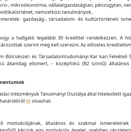
kro-, mikroökonómia, vállalatgazdaságtan, pénzügytan, ne
 politikatörténet, nemzetközi tanulmányok,
ismeretek: gazdaság-, társadalom- és kultúrtörténeti isme
 hogy a hallgató legalább 30 kredittel rendelkezzen. A hi
rozottak szerint meg kell szerezni.
Az előzetes kreditelism
Bölcsészet- és Társadalomtudományi Kar kari Felvételi Sz
kú államilag elismert, – középfokú (B2 szintű) általáno
kumentumok
tatási intézményük Tanulmányi Osztálya által hitelesített ig
 határidőről
itt
olvashat.
ező motivációjának, általános és szakmai ismereteine
ezőtől kérünk egy motivációs levelet, melyben részletez