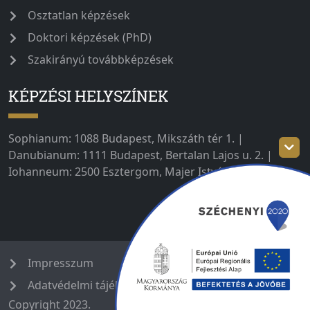
Osztatlan képzések
Doktori képzések (PhD)
Szakirányú továbbképzések
KÉPZÉSI HELYSZÍNEK
Sophianum: 1088 Budapest, Mikszáth tér 1. |
Danubianum: 1111 Budapest, Bertalan Lajos u. 2. |
Iohanneum: 2500 Esztergom, Majer István út 1–3.
Impresszum
Adatvédelmi tájékoztató
Copyright 2023.