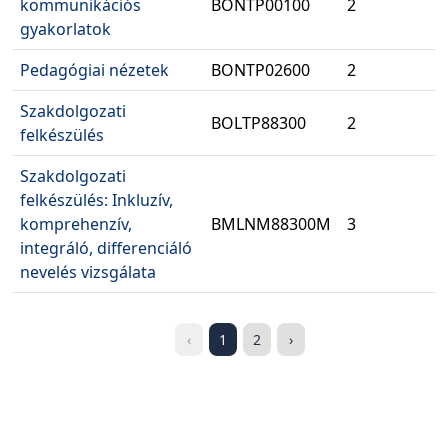
kommunikációs
BONTP00100
2
gyakorlatok
Pedagógiai nézetek
BONTP02600
2
Szakdolgozati
BOLTP88300
2
felkészülés
Szakdolgozati
felkészülés: Inkluzív,
komprehenzív,
BMLNM88300M
3
integráló, differenciáló
nevelés vizsgálata
‹
1
2
›