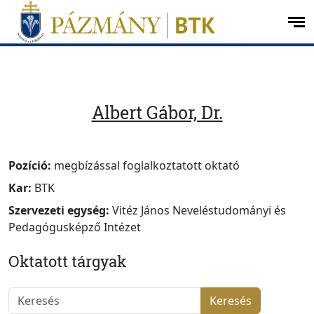
Ugrás a menüre
Ugrás a tartalomra
op
me
Albert Gábor, Dr.
Pozíció:
megbízással foglalkoztatott oktató
Kar:
BTK
Szervezeti egység:
Vitéz János Neveléstudományi és
Pedagógusképző Intézet
Oktatott tárgyak
Keresés