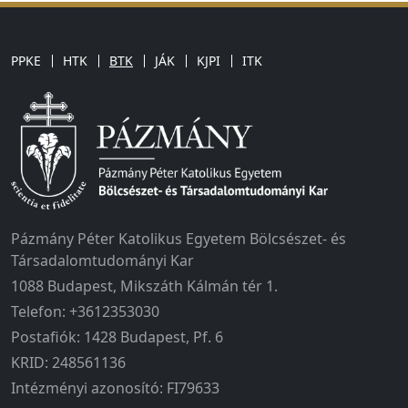
PPKE
HTK
BTK
JÁK
KJPI
ITK
Pázmány Péter Katolikus Egyetem Bölcsészet- és
Társadalomtudományi Kar
1088 Budapest, Mikszáth Kálmán tér 1.
Telefon: +3612353030
Postafiók: 1428 Budapest, Pf. 6
KRID: 248561136
Intézményi azonosító: FI79633