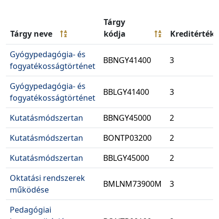
Tárgy
Tárgy neve
kódja
Kreditérték
Gyógypedagógia- és
BBNGY41400
3
fogyatékosságtörténet
Gyógypedagógia- és
BBLGY41400
3
fogyatékosságtörténet
Kutatásmódszertan
BBNGY45000
2
Kutatásmódszertan
BONTP03200
2
Kutatásmódszertan
BBLGY45000
2
Oktatási rendszerek
BMLNM73900M
3
működése
Pedagógiai