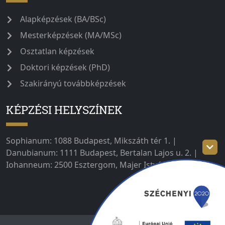
Alapképzések (BA/BSc)
Mesterképzések (MA/MSc)
Osztatlan képzések
Doktori képzések (PhD)
Szakirányú továbbképzések
KÉPZÉSI HELYSZÍNEK
Sophianum: 1088 Budapest, Mikszáth tér 1. |
Danubianum: 1111 Budapest, Bertalan Lajos u. 2. |
Iohanneum: 2500 Esztergom, Majer István út 1–3.