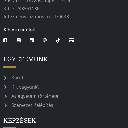
Postafiók: 1428 Budapest, Pf. 6
KRID: 248561136
Intézményi azonosító: FI79633
Kövess minket
EGYETEMÜNK
Karok
Kik vagyunk?
Az egyetem története
Szervezeti felépítés
KÉPZÉSEK