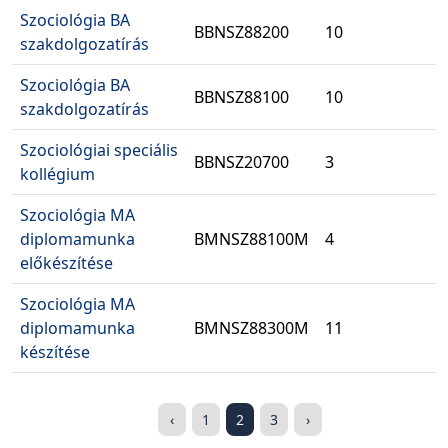
Szociológia BA
BBNSZ88200
10
szakdolgozatírás
Szociológia BA
BBNSZ88100
10
szakdolgozatírás
Szociológiai speciális
BBNSZ20700
3
kollégium
Szociológia MA
diplomamunka
BMNSZ88100M
4
előkészítése
Szociológia MA
diplomamunka
BMNSZ88300M
11
készítése
‹
1
2
3
›