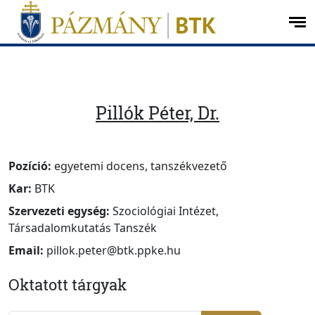
Ugrás a menüre
Ugrás a tartalomra
op
me
Pillók Péter, Dr.
Pozíció:
egyetemi docens, tanszékvezető
Kar:
BTK
Szervezeti egység:
Szociológiai Intézet,
Társadalomkutatás Tanszék
Email:
pillok.peter@btk.ppke.hu
Oktatott tárgyak