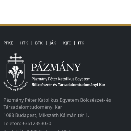
PPKE
HTK
BTK
JÁK
KJPI
ITK
Pázmány Péter Katolikus Egyetem Bölcsészet- és
Társadalomtudományi Kar
1088 Budapest, Mikszáth Kálmán tér 1.
Telefon: +3612353030