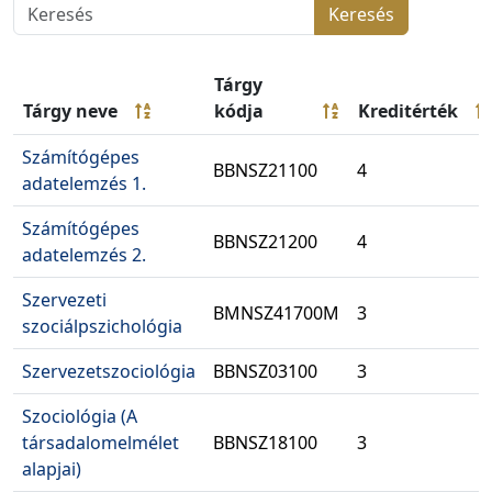
Keresés
Tárgy
Tárgy neve
kódja
Kreditérték
Számítógépes
BBNSZ21100
4
adatelemzés 1.
Számítógépes
BBNSZ21200
4
adatelemzés 2.
Szervezeti
BMNSZ41700M
3
szociálpszichológia
Szervezetszociológia
BBNSZ03100
3
Szociológia (A
társadalomelmélet
BBNSZ18100
3
alapjai)