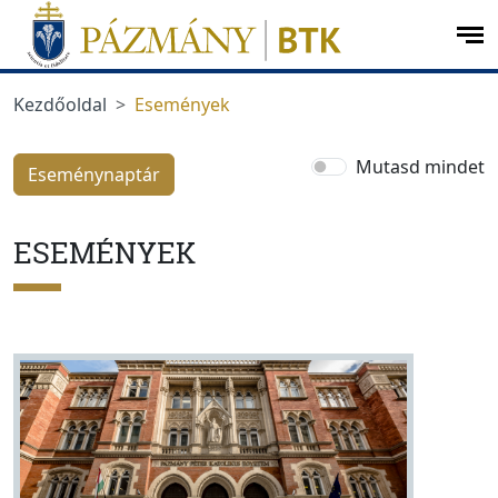
Ugrás a menüre
Ugrás a tartalomra
op
me
Kezdőoldal
Események
Mutasd mindet
Eseménynaptár
ESEMÉNYEK