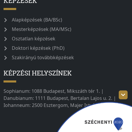
KÉPZÉSEK
Alapképzések (BA/BSc)
Mesterképzések (MA/MSc)
Osztatlan képzések
Doktori képzések (PhD)
Szakirányú továbbképzések
KÉPZÉSI HELYSZÍNEK
Sophianum: 1088 Budapest, Mikszáth tér 1. |
Danubianum: 1111 Budapest, Bertalan Lajos u. 2. |
Iohanneum: 2500 Esztergom, Majer István út 1–3.