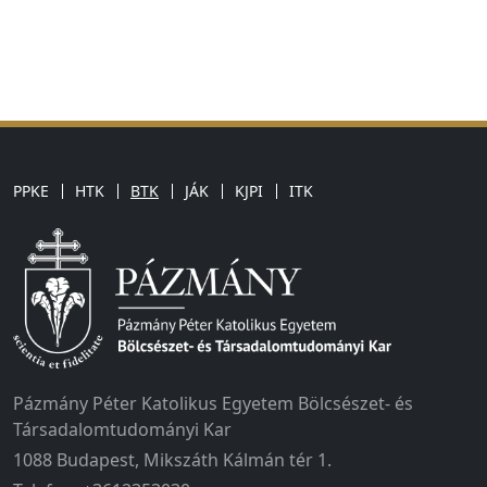
PPKE
HTK
BTK
JÁK
KJPI
ITK
Pázmány Péter Katolikus Egyetem Bölcsészet- és
Társadalomtudományi Kar
1088 Budapest, Mikszáth Kálmán tér 1.