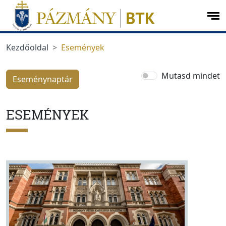
Ugrás a menüre
Ugrás a tartalomra
op
me
Kezdőoldal
Események
Mutasd mindet
Eseménynaptár
ESEMÉNYEK