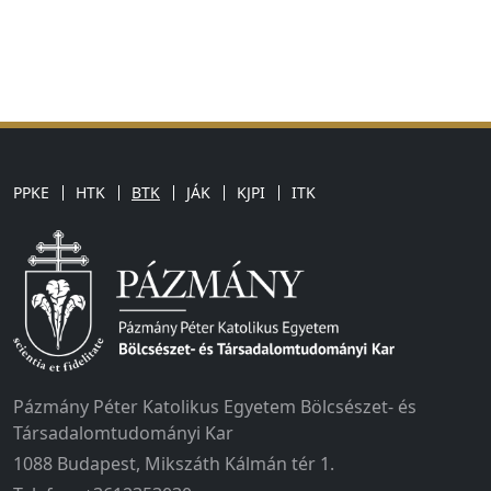
PPKE
HTK
BTK
JÁK
KJPI
ITK
Pázmány Péter Katolikus Egyetem Bölcsészet- és
Társadalomtudományi Kar
1088 Budapest, Mikszáth Kálmán tér 1.