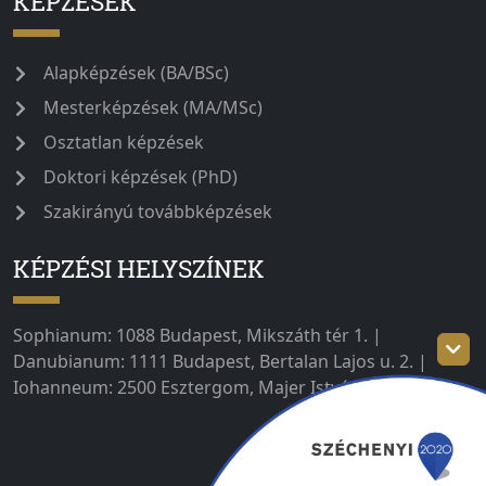
KÉPZÉSEK
Alapképzések (BA/BSc)
Mesterképzések (MA/MSc)
Osztatlan képzések
Doktori képzések (PhD)
Szakirányú továbbképzések
KÉPZÉSI HELYSZÍNEK
Sophianum: 1088 Budapest, Mikszáth tér 1. |
Danubianum: 1111 Budapest, Bertalan Lajos u. 2. |
Iohanneum: 2500 Esztergom, Majer István út 1–3.