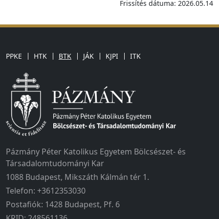
Frissítés dátuma: 2026.05.14
PPKE
HTK
BTK
JÁK
KJPI
ITK
Pázmány Péter Katolikus Egyetem Bölcsészet- és
Társadalomtudományi Kar
1088 Budapest, Mikszáth Kálmán tér 1.
Telefon: +3612353030
Postafiók: 1428 Budapest, Pf. 6
KRID: 248561136