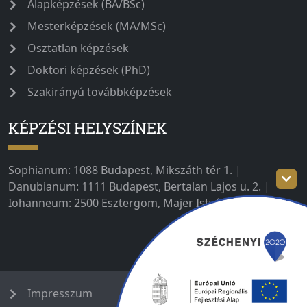
Alapképzések (BA/BSc)
Mesterképzések (MA/MSc)
Osztatlan képzések
Doktori képzések (PhD)
Szakirányú továbbképzések
KÉPZÉSI HELYSZÍNEK
Sophianum: 1088 Budapest, Mikszáth tér 1. |
Danubianum: 1111 Budapest, Bertalan Lajos u. 2. |
Iohanneum: 2500 Esztergom, Majer István út 1–3.
Impresszum