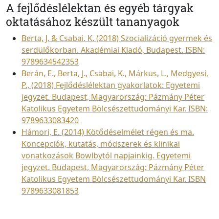
A fejlődéslélektan és egyéb tárgyak
oktatásához készült tananyagok
Berta, J. & Csabai. K. (2018) Szocializáció gyermek és
serdülőkorban. Akadémiai Kiadó, Budapest. ISBN:
9789634542353
Berán, E., Berta, J., Csabai, K., Márkus, L., Medgyesi,
P., (2018) Fejlődéslélektan gyakorlatok: Egyetemi
jegyzet. Budapest, Magyarország: Pázmány Péter
Katolikus Egyetem Bölcsészettudományi Kar. ISBN:
9789633083420
Hámori, E. (2014) Kötődéselmélet régen és ma.
Koncepciók, kutatás, módszerek és klinikai
vonatkozások Bowlbytól napjainkig. Egyetemi
jegyzet. Budapest, Magyarország: Pázmány Péter
Katolikus Egyetem Bölcsészettudományi Kar. ISBN
9789633081853