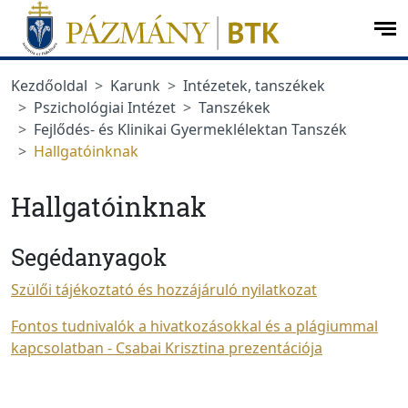
Ugrás a menüre
Ugrás a tartalomra
op
me
Kezdőoldal
Karunk
Intézetek, tanszékek
Pszichológiai Intézet
Tanszékek
Fejlődés- és Klinikai Gyermeklélektan Tanszék
Hallgatóinknak
Hallgatóinknak
Segédanyagok
Szülői tájékoztató és hozzájáruló nyilatkozat
Fontos tudnivalók a hivatkozásokkal és a plágiummal
kapcsolatban - Csabai Krisztina prezentációja