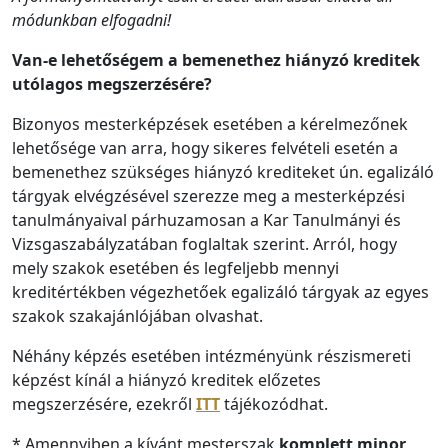
módunkban elfogadni!
Van-e lehetőségem a bemenethez hiányzó kreditek
utólagos megszerzésére?
Bizonyos mesterképzések esetében a kérelmezőnek
lehetősége van arra, hogy sikeres felvételi esetén a
bemenethez szükséges hiányzó krediteket ún. egalizáló
tárgyak elvégzésével szerezze meg a mesterképzési
tanulmányaival párhuzamosan a Kar Tanulmányi és
Vizsgaszabályzatában foglaltak szerint. Arról, hogy
mely szakok esetében és legfeljebb mennyi
kreditértékben végezhetőek egalizáló tárgyak az egyes
szakok szakajánlójában olvashat.
Néhány képzés esetében intézményünk részismereti
képzést kínál a hiányzó kreditek előzetes
megszerzésére, ezekről
ITT
tájékozódhat.
* Amennyiben a kívánt mesterszak
komplett minor