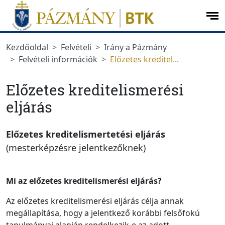
Ugrás a menüre
Ugrás a tartalomra
op
me
Kezdőoldal
Felvételi
Irány a Pázmány
Felvételi információk
Előzetes kreditel...
Előzetes kreditelismerési
eljárás
Előzetes kreditelismertetési eljárás
(mesterképzésre jelentkezőknek)
Mi az előzetes kreditelismerési eljárás?
Az előzetes kreditelismerési eljárás célja annak
megállapítása, hogy a jelentkező korábbi felsőfokú