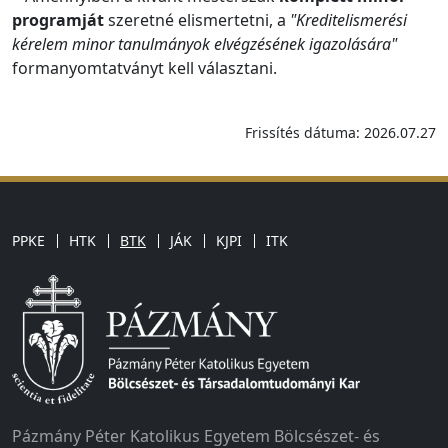
programját
szeretné elismertetni, a
"Kreditelismerési
kérelem minor tanulmányok elvégzésének igazolására"
formanyomtatványt kell választani.
Frissítés dátuma: 2026.07.27
PPKE
HTK
BTK
JÁK
KJPI
ITK
Pázmány Péter Katolikus Egyetem Bölcsészet- és