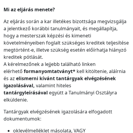
Mi az eljárás menete?
Az eljárás során a kar illetékes bizottsága megvizsgálja
a jelentkező korábbi tanulmányait, és megállapítja,
hogy a mesterszak képzési és kimeneti
követelményeiben foglalt szükséges kreditek teljesítése
megtörtént-e, illetve szükség esetén előírhatja hiányzó
kreditek pótlását.
A kérelmezőnek a lejjebb található linken
elérhető
formanyomtatványt*
kell kitöltenie, aláírnia
és az
elismerni kívánt tantárgyak elvégzésének
igazolásával,
valamint
hiteles
tantárgyleírásával
együtt a Tanulmányi Osztályra
elküldenie.
Tantárgyak elvégzésének igazolására elfogadott
dokumentumok:
oklevélmelléklet másolata, VAGY