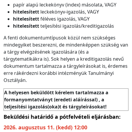
papír alapú leckekönyv (index) másolata, VAGY
hitelesített
leckekönyv-igazolás, VAGY
hitelesített
féléves igazolás, VAGY
hitelesített
teljesítési igazolás/kreditigazolás
A fenti dokumentumtípusok közül nem szükséges
mindegyiket beszerezni, de mindenképpen szükség van
a tárgy elvégzésének igazolására (és a
tárgytematikákra is). Sok helyen a kreditigazolás nevű
dokumentum tartalmazza a tárgyleírásokat is, érdemes
erre rákérdezni korábbi intézményük Tanulmányi
Osztályán.
A helyesen beküldött kérelem tartalmazza a
formanyomtatványt (eredeti aláírással) , a
teljesítési igazolás(oka)t és tárgyleírásokat!
Beküldési határidő a pótfelvételi eljárásban:
2026. augusztus 11. (kedd) 12:00