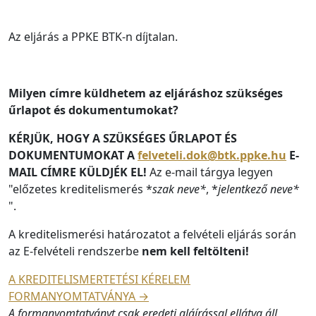
Az eljárás a PPKE BTK-n díjtalan.
Milyen címre küldhetem az eljáráshoz szükséges
űrlapot és dokumentumokat?
KÉRJÜK, HOGY A SZÜKSÉGES ŰRLAPOT ÉS
DOKUMENTUMOKAT A
felveteli.dok@btk.ppke.hu
E-
MAIL CÍMRE KÜLDJÉK EL!
Az e-mail tárgya legyen
"előzetes kreditelismerés *
szak neve*
, *
jelentkező neve*
".
A kreditelismerési határozatot a felvételi eljárás során
az E-felvételi rendszerbe
nem kell feltölteni!
A KREDITELISMERTETÉSI KÉRELEM
FORMANYOMTATVÁNYA →
A formanyomtatványt csak eredeti aláírással ellátva áll