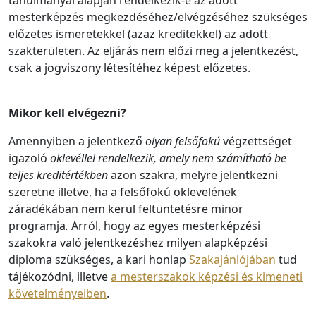
tanulmányai alapján rendelkezik-e az adott
mesterképzés megkezdéséhez/elvégzéséhez szükséges
előzetes ismeretekkel (azaz kreditekkel) az adott
szakterületen. Az eljárás nem előzi meg a jelentkezést,
csak a jogviszony létesítéhez képest előzetes.
Mikor kell elvégezni?
Amennyiben a jelentkező
olyan felsőfokú
végzettséget
igazoló
oklevéllel rendelkezik, amely nem számítható be
teljes kreditértékben
azon szakra, melyre jelentkezni
szeretne illetve, ha a felsőfokú oklevelének
záradékában nem kerül feltüntetésre minor
programja
.
Arról, hogy az egyes mesterképzési
szakokra való jelentkezéshez milyen alapképzési
diploma szükséges, a kari honlap
Szakajánlójában
tud
tájékozódni, illetve
a mesterszakok képzési és kimeneti
követelményeiben
.