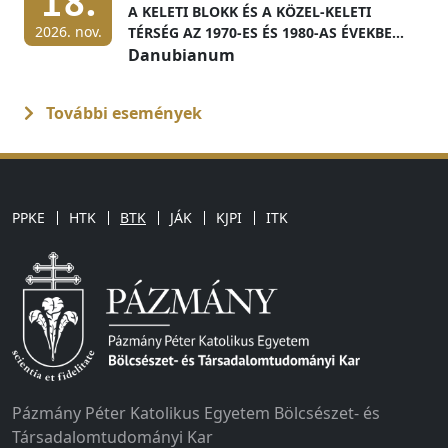
18.
A KELETI BLOKK ÉS A KÖZEL-KELETI
2026. nov.
TÉRSÉG AZ 1970-ES ÉS 1980-AS ÉVEKBEN
MAGYAR LEVÉLTÁRI FORRÁSOK
Danubianum
FÉNYÉBEN
További események
PPKE
HTK
BTK
JÁK
KJPI
ITK
Pázmány Péter Katolikus Egyetem Bölcsészet- és
Társadalomtudományi Kar