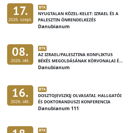
17.
BTK
NYUGTALAN KÖZEL-KELET: IZRAEL ÉS A
2026. szept.
PALESZTIN ÖNRENDELKEZÉS
Danubianum
08.
BTK
AZ IZRAEL/PALESZTINA KONFLIKTUS
2026. okt.
BÉKÉS MEGOLDÁSÁNAK KÖRVONALAI ÉS
ELŐFELTÉTELEI
Danubianum
16.
BTK
DOSZTOJEVSZKIJ OLVASATAI. HALLGATÓI
2026. okt.
ÉS DOKTORANDUSZI KONFERENCIA
Danubianum 111
BTK