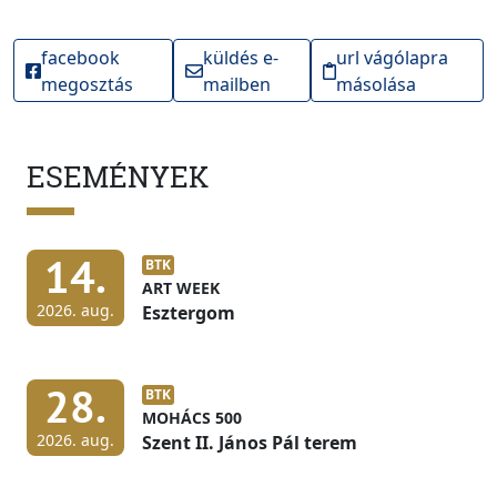
facebook
küldés e-
url vágólapra
megosztás
mailben
másolása
ESEMÉNYEK
14.
BTK
ART WEEK
2026. aug.
Esztergom
28.
BTK
MOHÁCS 500
2026. aug.
Szent II. János Pál terem