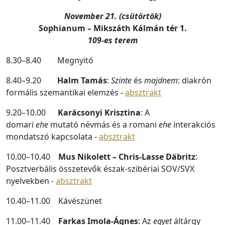
November 21. (csütörtök)
Sophianum – Mikszáth Kálmán tér 1.
109-es terem
8.30–8.40 Megnyitó
8.40–9.20
Halm Tamás
:
Szinte
és
majdnem
: diakrón
formális szemantikai elemzés -
absztrakt
9.20–10.00
Karácsonyi Krisztina
: A
domari
ehe
mutató névmás és a romani
ehe
interakciós
mondatszó kapcsolata -
absztrakt
10.00–10.40
Mus Nikolett – Chris-Lasse Däbritz
:
Posztverbális összetevők észak-szibériai SOV/SVX
nyelvekben -
absztrakt
10.40–11.00 Kávészünet
11.00–11.40
Farkas Imola-Ágnes
: Az
egyet
áltárgy