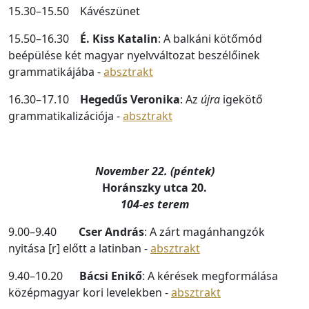
15.30–15.50 Kávészünet
15.50–16.30
É. Kiss Katalin
: A balkáni kötőmód
beépülése két magyar nyelvváltozat beszélőinek
grammatikájába -
absztrakt
16.30–17.10
Hegedűs Veronika
: Az
újra
igekötő
grammatikalizációja -
absztrakt
November 22. (péntek)
Horánszky utca 20.
104-es terem
9.00–9.40
Cser András
: A zárt magánhangzók
nyitása [r] előtt a latinban -
absztrakt
9.40–10.20
Bácsi Enikő
: A kérések megformálása
középmagyar kori levelekben -
absztrakt