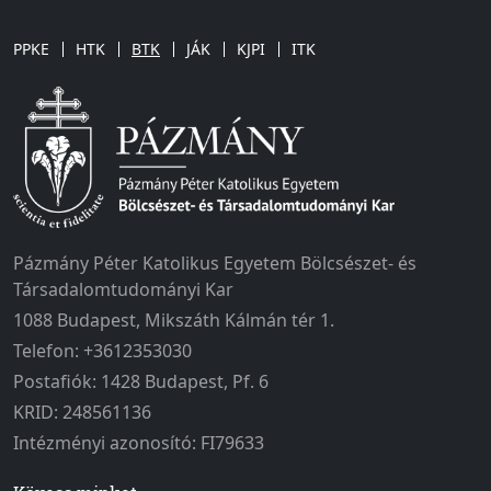
PPKE
HTK
BTK
JÁK
KJPI
ITK
Pázmány Péter Katolikus Egyetem Bölcsészet- és
Társadalomtudományi Kar
1088 Budapest, Mikszáth Kálmán tér 1.
Telefon: +3612353030
Postafiók: 1428 Budapest, Pf. 6
KRID: 248561136
Intézményi azonosító: FI79633