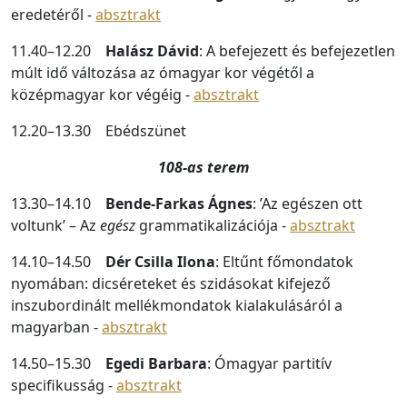
eredetéről -
absztrakt
11.40–12.20
Halász Dávid
: A befejezett és befejezetlen
múlt idő változása az ómagyar kor végétől a
középmagyar kor végéig -
absztrakt
12.20–13.30 Ebédszünet
108-as terem
13.30–14.10
Bende-Farkas Ágnes
: ’Az egészen ott
voltunk’ – Az
egész
grammatikalizációja -
absztrakt
14.10–14.50
Dér Csilla Ilona
: Eltűnt főmondatok
nyomában: dicséreteket és szidásokat kifejező
inszubordinált mellékmondatok kialakulásáról a
magyarban -
absztrakt
14.50–15.30
Egedi Barbara
: Ómagyar partitív
specifikusság -
absztrakt