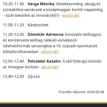
10.20–11.00
Varga Mónika
: Következmény, okság és
szintaktikai variánsok a középmagyar kortól napjainkig
–
ezzel tanúsítva
az innovációt(?) -
absztrakt
11.00–11.20 Kávészünet
11.20–12.00
Dömötör Adrienne
: Innovatív (előtagos)
és konzervatív (előtag nélküli) vonatkozó
névmásformák versengése a 16. századi nyomtatott
bibliafordításokban -
absztrakt
12.00–12.40
Pelczéder Katalin
: A
séd
földrajzi köznév
az ómagyar korban -
absztrakt
12.40–12.50 Zárszó
Frissítés dátuma: 2026.05.08