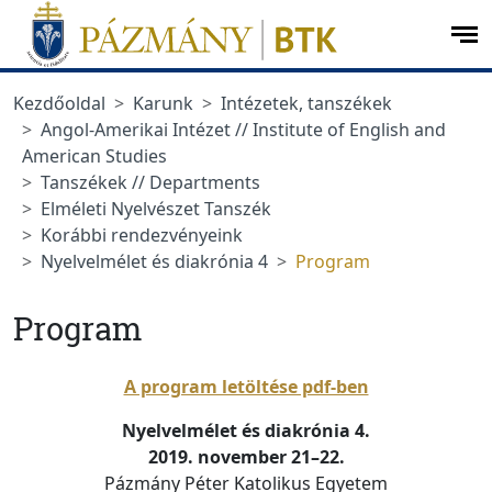
Ugrás a menüre
Ugrás a tartalomra
op
me
Kezdőoldal
Karunk
Intézetek, tanszékek
Angol-Amerikai Intézet // Institute of English and
American Studies
Tanszékek // Departments
Elméleti Nyelvészet Tanszék
Korábbi rendezvényeink
Nyelvelmélet és diakrónia 4
Program
Program
A program letöltése pdf-ben
Nyelvelmélet és diakrónia 4.
2019. november 21–22.
Pázmány Péter Katolikus Egyetem