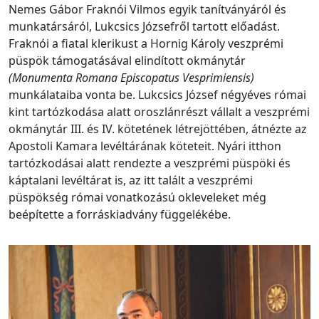
Nemes Gábor Fraknói Vilmos egyik tanítványáról és
munkatársáról, Lukcsics Józsefről tartott előadást.
Fraknói a fiatal klerikust a Hornig Károly veszprémi
püspök támogatásával elindított okmánytár
(Monumenta Romana Episcopatus Vesprimiensis)
munkálataiba vonta be. Lukcsics József négyéves római
kint tartózkodása alatt oroszlánrészt vállalt a veszprémi
okmánytár III. és IV. kötetének létrejöttében, átnézte az
Apostoli Kamara levéltárának köteteit. Nyári itthon
tartózkodásai alatt rendezte a veszprémi püspöki és
káptalani levéltárat is, az itt talált a veszprémi
püspökség római vonatkozású okleveleket még
beépítette a forráskiadvány függelékébe.