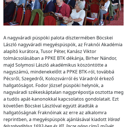
A nagyváradi püspöki palota dísztermében Böcskei
László nagyváradi megyéspüspök, az Fraknói Akadémia
alapító kurátora, Tusor Péter, Kanász Viktor
tolmácsolásában a PPKE BTK dékánja, Birher Nándor,
majd Solymosi László akadémikus köszöntötte a
nagyszámú, mindenekelőtt a PPKE BTK-ról, továbbá
Pécsről, Szegedről, Kolozsvárról és Váradról érkező
hallgatóságot. Fodor József püspöki helynök, a
nagyváradi székeskáptalan nagyprépostja osztotta meg
a tudós apát-kanonokkal kapcsolatos gondolatait. Ezt
követően Böcskei Lászlóval együtt átadták a
hallgatóságnak Fraknóinak az erre az alkalomra
reprintben, a megyéspüspök ajánlásával kiadott
Várad
felszabadítása 1692-ben és XII. Incze pápa
című művét.