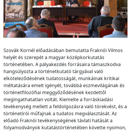
Szovák Kornél előadásában bemutatta Fraknói Vilmos
helyét és szerepét a magyar középkorkutatás
történetében. A pályakezdés forrásaira támaszkodva
hangsúlyozta a történetkutató tárgyával való
elköteleződésének tudatosságát, munkáinak kritikai
méltatására emelt igényét, továbbá eszmevilágának és
történetfilozófiai meggyőződésének kezdettől
megingathatatlan voltát. Kiemelte a forráskiadási
tevékenység mellett a feldolgozásra való törekvést, és a
történetírói műfajnak a tudatos megválasztását. Az
előadó Fraknói tevékenységének távlati hatását a
folyamodványok kutatástörténetében követte nyomon,