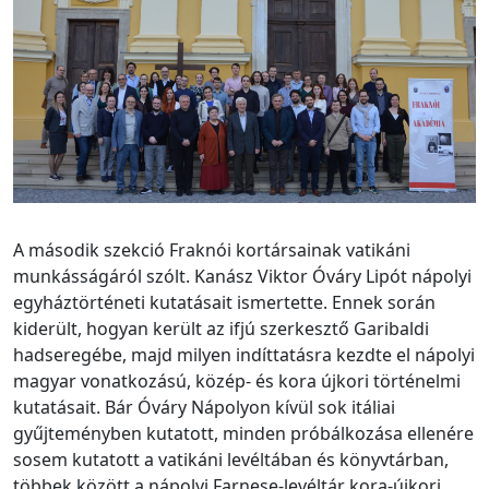
A második szekció Fraknói kortársainak vatikáni
munkásságáról szólt. Kanász Viktor Óváry Lipót nápolyi
egyháztörténeti kutatásait ismertette. Ennek során
kiderült, hogyan került az ifjú szerkesztő Garibaldi
hadseregébe, majd milyen indíttatásra kezdte el nápolyi
magyar vonatkozású, közép- és kora újkori történelmi
kutatásait. Bár Óváry Nápolyon kívül sok itáliai
gyűjteményben kutatott, minden próbálkozása ellenére
sosem kutatott a vatikáni levéltában és könyvtárban,
többek között a nápolyi Farnese-levéltár kora-újkori