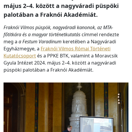
május 2–4. között a nagyváradi püspöki
palotában a Fraknói Akadémiát.
Fraknói Vilmos püspök, nagyváradi kanonok, az MTA-
főtitkára és a magyar történetkutatás
címmel rendezte
meg a
a Festum Varadinum
keretében a Nagyváradi
Egyházmegye, a
Fraknói Vilmos Római Történeti
Kutatócsoport
és a PPKE BTK, valamint a Moravcsik
Gyula Intézet 2024. május 2–4. között a nagyváradi
püspöki palotában a Fraknói Akadémiát.