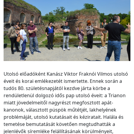
Utolsó előadóként Kanász Viktor Fraknói Vilmos utolsó
éveit és korai emlékezetét ismertette. Ennek során a
tudós 80. születésnapjától kezdve járta körbe a
rendületlenül dolgozó idős pap utolsó éveit: a Trianon
miatt jövedelmeitől nagyrészt megfosztott apát-
kanonok, választott püspök műtétjét, lakhelyének
problémáját, utolsó kutatásait és kéziratait. Halála és
temetése bemutatását követően megtudhatták a
jelenlévők síremléke felállításának körülményeit,