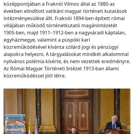
középpontjában a Fraknói Vilmos által az 1880-as
években elindított vatikáni magyar történeti kutatások
intézményesülése állt. Fraknói 1894-ben épített római
villájában működő történetkutató magánintézetét
1905-ben, majd 1911–1912-ben a nagyváradi káptalan,
egyházmegye, valamint a püspöki kari
közreműködésével kívánta szilárd jogi és pénzügyi
alapokra helyezni. A tárgyalásokat mindkét alkalommal
nyilvános polémia kísérte, és nem vezettek eredményre.
Az Római Magyar Történeti Intézet 1913-ban állami
közreműködéssel jött létre.