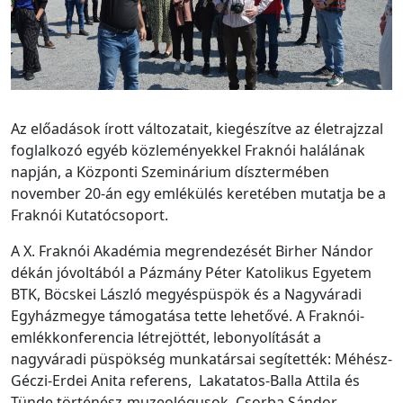
Az előadások írott változatait, kiegészítve az életrajzzal
foglalkozó egyéb közleményekkel Fraknói halálának
napján, a Központi Szeminárium dísztermében
november 20-án egy emlékülés keretében mutatja be a
Fraknói Kutatócsoport.
A X. Fraknói Akadémia megrendezését Birher Nándor
dékán jóvoltából a Pázmány Péter Katolikus Egyetem
BTK, Böcskei László megyéspüspök és a Nagyváradi
Egyházmegye támogatása tette lehetővé. A Fraknói-
emlékkonferencia létrejöttét, lebonyolítását a
nagyváradi püspökség munkatársai segítették: Méhész-
Géczi-Erdei Anita referens, Lakatatos-Balla Attila és
Tünde történész-muzeológusok, Csorba Sándor