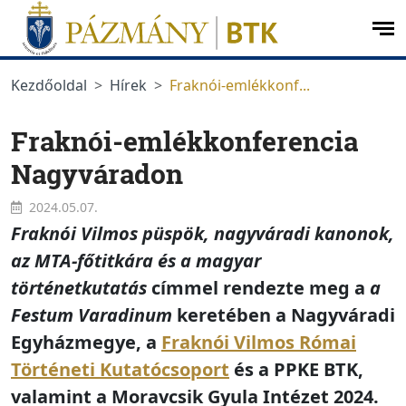
Ugrás a menüre
Ugrás a tartalomra
op
me
Kezdőoldal
Hírek
Fraknói-emlékkonf...
Fraknói-emlékkonferencia
Nagyváradon
2024.05.07.
Fraknói Vilmos püspök, nagyváradi kanonok,
az MTA-főtitkára és a magyar
történetkutatás
címmel rendezte meg a
a
Festum Varadinum
keretében a Nagyváradi
Egyházmegye, a
Fraknói Vilmos Római
Történeti Kutatócsoport
és a PPKE BTK,
valamint a Moravcsik Gyula Intézet 2024.