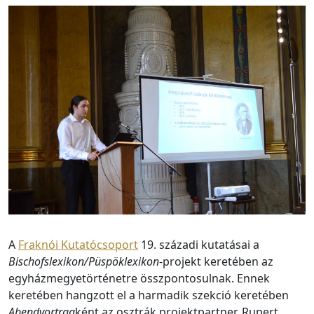
A
Fraknói Kutatócsoport
19. századi kutatásai a
Bischofslexikon/Püspöklexikon
-projekt keretében az
egyházmegyetörténetre összpontosulnak. Ennek
keretében hangzott el a harmadik szekció keretében
Abendvortrag
ként az osztrák projektpartner, Rupert