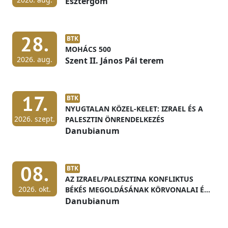
Esztergom
28.
BTK
MOHÁCS 500
2026. aug.
Szent II. János Pál terem
17.
BTK
NYUGTALAN KÖZEL-KELET: IZRAEL ÉS A
2026. szept.
PALESZTIN ÖNRENDELKEZÉS
Danubianum
08.
BTK
AZ IZRAEL/PALESZTINA KONFLIKTUS
2026. okt.
BÉKÉS MEGOLDÁSÁNAK KÖRVONALAI ÉS
ELŐFELTÉTELEI
Danubianum