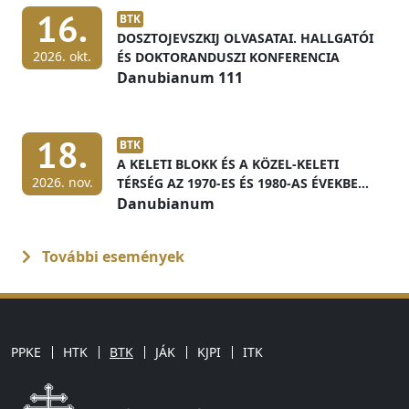
16.
BTK
DOSZTOJEVSZKIJ OLVASATAI. HALLGATÓI
2026. okt.
ÉS DOKTORANDUSZI KONFERENCIA
Danubianum 111
18.
BTK
A KELETI BLOKK ÉS A KÖZEL-KELETI
2026. nov.
TÉRSÉG AZ 1970-ES ÉS 1980-AS ÉVEKBEN
MAGYAR LEVÉLTÁRI FORRÁSOK
Danubianum
FÉNYÉBEN
További események
PPKE
HTK
BTK
JÁK
KJPI
ITK