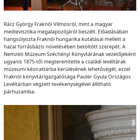
Rácz György Fraknói Vilmosról, mint a magyar
medievisztika megalapozójáról beszélt. Előadásában
hangsúlyozta Fraknói hungarika kutatásai mellett a
hazai forrásbázis növelésében betöltött szerepét. A
Nemzeti Múzeum Széchényi Könyvtárának vezetőjeként
ugyanis 1875-től megteremtette a családi levéltárak
múzeumi kézirattárba kerülésének lehetőségét, ezzel
Fraknói könyvtárigazgatósága Pauler Gyula Országos
Levéltárban végzett tevékenységével állítható
párhuzamba.