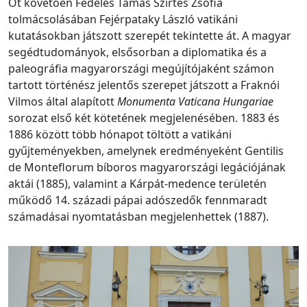
Őt követően Fedeles Tamás Szirtes Zsófia
tolmácsolásában Fejérpataky László vatikáni
kutatásokban játszott szerepét tekintette át. A magyar
segédtudományok, elsősorban a diplomatika és a
paleográfia magyarországi megújítójaként számon
tartott történész jelentős szerepet játszott a Fraknói
Vilmos által alapított
Monumenta Vaticana Hungariae
sorozat első két kötetének megjelenésében. 1883 és
1886 között több hónapot töltött a vatikáni
gyűjteményekben, amelynek eredményeként Gentilis
de Monteflorum bíboros magyarországi legációjának
aktái (1885), valamint a Kárpát-medence területén
működő 14. századi pápai adószedők fennmaradt
számadásai nyomtatásban megjelenhettek (1887).