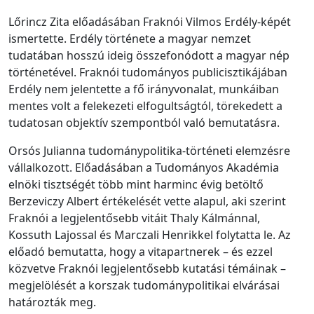
Lőrincz Zita előadásában Fraknói Vilmos Erdély-képét
ismertette. Erdély története a magyar nemzet
tudatában hosszú ideig összefonódott a magyar nép
történetével. Fraknói tudományos publicisztikájában
Erdély nem jelentette a fő irányvonalat, munkáiban
mentes volt a felekezeti elfogultságtól, törekedett a
tudatosan objektív szempontból való bemutatásra.
Orsós Julianna tudománypolitika-történeti elemzésre
vállalkozott. Előadásában a Tudományos Akadémia
elnöki tisztségét több mint harminc évig betöltő
Berzeviczy Albert értékelését vette alapul, aki szerint
Fraknói a legjelentősebb vitáit Thaly Kálmánnal,
Kossuth Lajossal és Marczali Henrikkel folytatta le. Az
előadó bemutatta, hogy a vitapartnerek – és ezzel
közvetve Fraknói legjelentősebb kutatási témáinak –
megjelölését a korszak tudománypolitikai elvárásai
határozták meg.