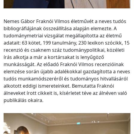
Nemes Gábor Fraknói Vilmos életművét a neves tudós
bibliográfiájának összeállítása alapján elemezte. A
tudománymetriai vizsgálat megállapította az életmű
adatait: 63 kötet, 199 tanulmány, 230 lexikon szócikk, 15
recenzió és csaknem száz tudománypolitikai, közéleti
írás alkotja a már a kortársakat is lenyűgöző
munkásságát. Az előadó Fraknói Vilmos recenzióinak
elemzése során újabb adalékokkal gazdagította a neves
tudós munkamódszeréről és tudományos hitvallásáról
alkotott eddigi ismereteinket. Bemutatta Fraknói
álneveket írott cikkeit is, kísérletet téve az álnéven való
publikálás okaira.