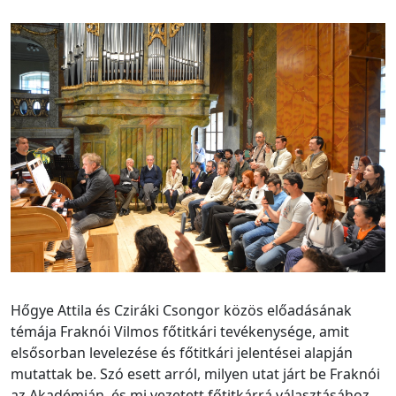
Hőgye Attila és Cziráki Csongor közös előadásának
témája Fraknói Vilmos főtitkári tevékenysége, amit
elsősorban levelezése és főtitkári jelentései alapján
mutattak be. Szó esett arról, milyen utat járt be Fraknói
az Akadémián, és mi vezetett főtitkárrá választásához,