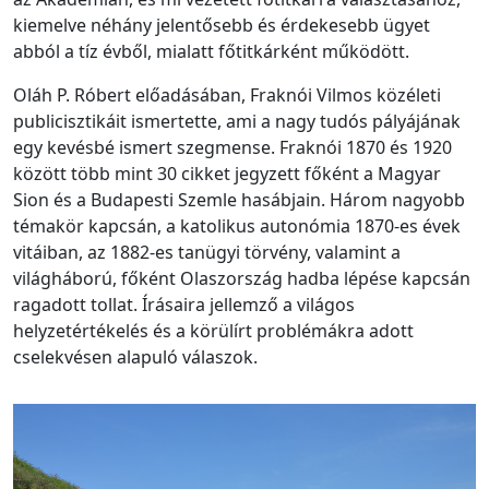
kiemelve néhány jelentősebb és érdekesebb ügyet
abból a tíz évből, mialatt főtitkárként működött.
Oláh P. Róbert előadásában, Fraknói Vilmos közéleti
publicisztikáit ismertette, ami a nagy tudós pályájának
egy kevésbé ismert szegmense. Fraknói 1870 és 1920
között több mint 30 cikket jegyzett főként a Magyar
Sion és a Budapesti Szemle hasábjain. Három nagyobb
témakör kapcsán, a katolikus autonómia 1870-es évek
vitáiban, az 1882-es tanügyi törvény, valamint a
világháború, főként Olaszország hadba lépése kapcsán
ragadott tollat. Írásaira jellemző a világos
helyzetértékelés és a körülírt problémákra adott
cselekvésen alapuló válaszok.