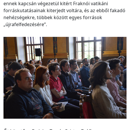
ennek kapcsán végezetül kitért Fraknói vatikáni
forráskutatásainak kiterjedt voltára, és az ebből fakadó
nehézségekre, többek között egyes források
„újrafelfedezésére”.