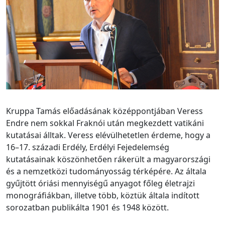
Kruppa Tamás előadásának középpontjában Veress
Endre nem sokkal Fraknói után megkezdett vatikáni
kutatásai álltak. Veress elévülhetetlen érdeme, hogy a
16–17. századi Erdély, Erdélyi Fejedelemség
kutatásainak köszönhetően rákerült a magyarországi
és a nemzetközi tudományosság térképére. Az általa
gyűjtött óriási mennyiségű anyagot főleg életrajzi
monográfiákban, illetve több, köztük általa indított
sorozatban publikálta 1901 és 1948 között.