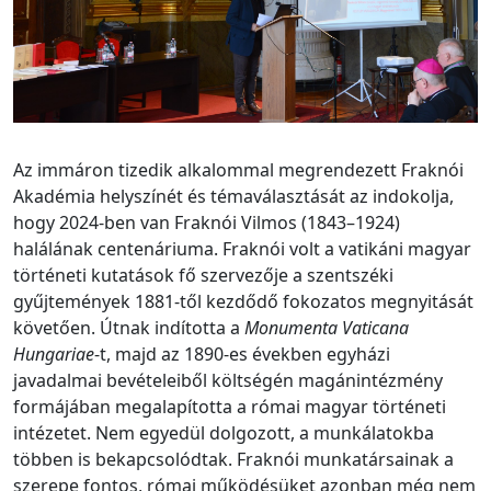
Az immáron tizedik alkalommal megrendezett Fraknói
Akadémia helyszínét és témaválasztását az indokolja,
hogy 2024-ben van Fraknói Vilmos (1843–1924)
halálának centenáriuma. Fraknói volt a vatikáni magyar
történeti kutatások fő szervezője a szentszéki
gyűjtemények 1881-től kezdődő fokozatos megnyitását
követően. Útnak indította a
Monumenta Vaticana
Hungariae
-t, majd az 1890-es években egyházi
javadalmai bevételeiből költségén magánintézmény
formájában megalapította a római magyar történeti
intézetet. Nem egyedül dolgozott, a munkálatokba
többen is bekapcsolódtak. Fraknói munkatársainak a
szerepe fontos, római működésüket azonban még nem