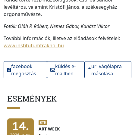
levéltáros, valamint Kristófi János, a székesegyház
orgonaművésze.
Fotók: Oláh P. Róbert, Nemes Gábor, Kanász Viktor
További információk, illetve az előadások felvételei:
www.institutumfraknoi.hu
facebook
küldés e-
url vágólapra
megosztás
mailben
másolása
ESEMÉNYEK
14.
BTK
ART WEEK
2026. aug.