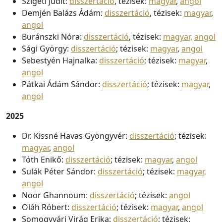
Szigeti Judit:
disszertáció
, tézisek:
magyar
,
angol
Demjén Balázs Ádám:
disszertáció
, tézisek:
magyar
,
angol
Buránszki Nóra:
disszertáció
, tézisek:
magyar,
angol
Sági György:
disszertáció
; tézisek:
magyar
,
angol
Sebestyén Hajnalka:
disszertáció
; tézisek:
magyar
,
angol
Pátkai Ádám Sándor:
disszertáció
; tézisek:
magyar
,
angol
2025
Dr. Kissné Havas Gyöngyvér:
disszertáció
; tézisek:
magyar
,
angol
Tóth Enikő:
disszertáció
; tézisek:
magyar
,
angol
Sulák Péter Sándor:
disszertáció
; tézisek:
magyar,
angol
Noor Ghannoum:
disszertáció
; tézisek:
angol
Oláh Róbert:
disszertáció
; tézisek:
magyar
,
angol
Somogyvári Virág Erika:
disszertáció
; tézisek: