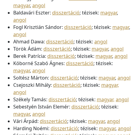
magyar
,
angol
Baldavári Eszter:
disszertáció
; tézisek:
magyar
,
angol
Fogl Krisztián Sándor:
disszertáció
; tézisek:
magyar
,
angol
Ahmad Dawa:
disszertáció
; tézisek:
angol
Török Ádám:
disszertáció
; tézisek:
magyar
,
angol
Berek Patrícia:
disszertáció
; tézisek:
magyar
,
angol
Kóborné Szabó Ágnes:
disszertáció
; tézisek:
magyar
,
angol
Soltész Márton:
disszertáció
; tézisek:
magyar
,
angol
Csejoszki Mihály:
disszertáció
; tézisek:
magyar,
angol
Székely Tamás:
disszertáció
; tézisek:
magyar,
angol
Sebestyén István Elemér:
disszertáció
; tézisek:
magyar
,
angol
Vári Árpád:
disszertáció
; tézisek:
magyar
,
angol
Harding Noémi:
disszertáció
; tézisek:
magyar
,
angol