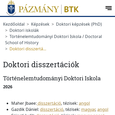
Ugrás a menüre
Ugrás a tartalomra
op
me
Kezdőoldal
Képzések
Doktori képzések (PhD)
Doktori iskolák
Történelemtudományi Doktori Iskola / Doctoral
School of History
Doktori disszertá...
Doktori disszertációk
Történelemtudományi Doktori Iskola
2026
Maher Jbaee:
disszertáció
, tézisek:
angol
Gazdik Dániel:
disszertáció
, tézisek:
magyar
,
angol