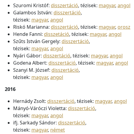
Szuromi Kristóf:
disszertáció
, tézisek:
magyar
,
angol
Galambos István:
disszertáció
,
tézisek:
magyar
,
angol
Riskó Marianna:
disszertáció
, tézisek:
magyar
,
orosz
Hende Fanni:
disszetáció
, tézisek:
magyar
,
angol
Szűts István Gergely:
disszertáció
,
tézisek:
magyar
,
angol
Nyári Gábor:
disszertáció
, tézisek:
magyar
,
angol
Godena Albert:
disszertáció
, tézisek:
magyar
,
angol
Szanyi M. József:
disszertáció
,
tézisek:
magyar
,
angol
2016
Hernády Zsolt:
disszertáció
, tézisek:
magyar
,
angol
Mányó-Váróczi Violetta:
disszertáció
,
tézisek:
magyar
,
angol
ifj. Sarkady Sándor:
disszertáció
,
tézisek:
magyar
,
német