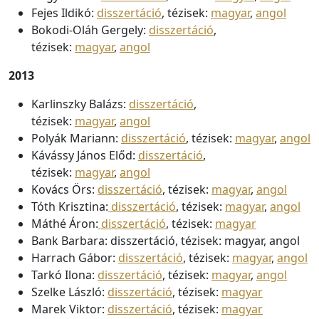
Fejes Ildikó:
disszertáció
, tézisek:
magyar
,
angol
Bokodi-Oláh Gergely:
disszertáció
,
tézisek:
magyar
,
angol
2013
Karlinszky Balázs:
disszertáció
,
tézisek:
magyar
,
angol
Polyák Mariann:
disszertáció
, tézisek:
magyar
,
angol
Kávássy János Előd:
disszertáció
,
tézisek:
magyar
,
angol
Kovács Örs:
disszertáció
, tézisek:
magyar
,
angol
Tóth Krisztina:
disszertáció
, tézisek:
magyar
,
angol
Máthé Áron:
disszertáció
, tézisek:
magyar
Bank Barbara: disszertáció, tézisek: magyar, angol
Harrach Gábor:
disszertáció
, tézisek:
magyar
,
angol
Tarkó Ilona:
disszertáció
, tézisek:
magyar
,
angol
Szelke László:
disszertáció
, tézisek:
magyar
Marek Viktor:
disszertáció
, tézisek:
magyar