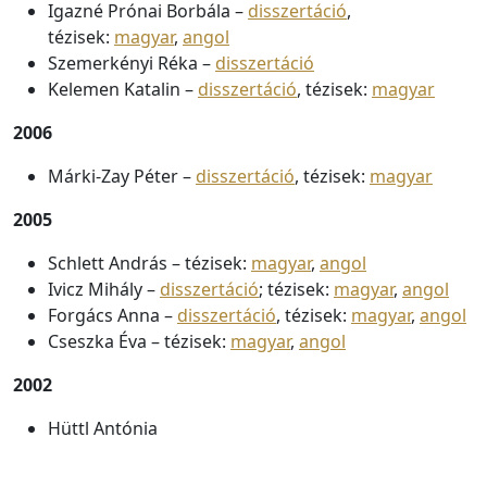
Igazné Prónai Borbála –
disszertáció
,
tézisek:
magyar
,
angol
Szemerkényi Réka –
disszertáció
Kelemen Katalin –
disszertáció
, tézisek:
magyar
2006
Márki-Zay Péter –
disszertáció
, tézisek:
magyar
2005
Schlett András – tézisek:
magyar
,
angol
Ivicz Mihály –
disszertáció
; tézisek:
magyar
,
angol
Forgács Anna –
disszertáció
, tézisek:
magyar
,
angol
Cseszka Éva – tézisek:
magyar
,
angol
2002
Hüttl Antónia