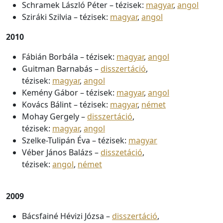
Schramek László Péter – tézisek:
magyar
,
angol
Sziráki Szilvia – tézisek:
magyar
,
angol
2010
Fábián Borbála – tézisek:
magyar
,
angol
Guitman Barnabás –
disszertáció
,
tézisek:
magyar
,
angol
Kemény Gábor – tézisek:
magyar
,
angol
Kovács Bálint – tézisek:
magyar
,
német
Mohay Gergely –
disszertáció
,
tézisek:
magyar
,
angol
Szelke-Tulipán Éva – tézisek:
magyar
Véber János Balázs –
disszetáció
,
tézisek:
angol
,
német
2009
Bácsfainé Hévizi Józsa –
disszertáció
,