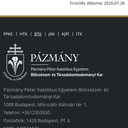
Frissítés dátuma: 2026.07.28
PPKE
HTK
BTK
JÁK
KJPI
ITK
Pázmány Péter Katolikus Egyetem Bölcsészet- és
Társadalomtudományi Kar
1088 Budapest, Mikszáth Kálmán tér 1.
Telefon: +3612353030
Postafiók: 1428 Budapest, Pf. 6