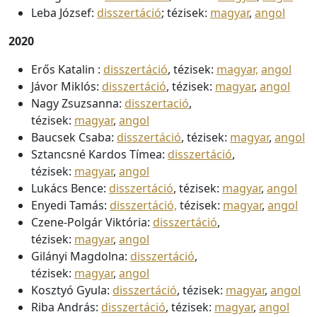
Leba József:
disszertáció
; tézisek:
magyar
,
angol
2020
Erős Katalin :
disszertáció
, tézisek:
magyar,
angol
Jávor Miklós:
disszertáció
, tézisek:
magyar
,
angol
Nagy Zsuzsanna:
disszertació
,
tézisek:
magyar
,
angol
Baucsek Csaba:
disszertáció
, tézisek:
magyar
,
angol
Sztancsné Kardos Tímea:
disszertáció
,
tézisek:
magyar
,
angol
Lukács Bence:
disszertáció
, tézisek:
magyar
,
angol
Enyedi Tamás:
disszertáció,
tézisek:
magyar
,
angol
Czene-Polgár Viktória:
disszertáció
,
tézisek:
magyar
,
angol
Gilányi Magdolna:
disszertáció
,
tézisek:
magyar
,
angol
Kosztyó Gyula:
disszertáció
, tézisek:
magyar
,
angol
Riba András:
disszertáció
, tézisek:
magyar
,
angol