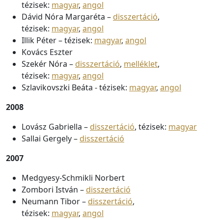
tézisek:
magyar
,
angol
Dávid Nóra Margaréta –
disszertáció
,
tézisek:
magyar
,
angol
Illik Péter – tézisek:
magyar
,
angol
Kovács Eszter
Szekér Nóra –
disszertáció
,
melléklet
,
tézisek:
magyar
,
angol
Szlavikovszki Beáta - tézisek:
magyar
,
angol
2008
Lovász Gabriella –
disszertáció
, tézisek:
magyar
Sallai Gergely –
disszertáció
2007
Medgyesy-Schmikli Norbert
Zombori István –
disszertáció
Neumann Tibor –
disszertáció
,
tézisek:
magyar
,
angol