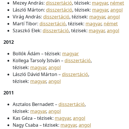
Mezey András:
disszertáció
, tézisek:
magyar
,
német
László Márton:
disszertáció
, tézisek:
magyar
,
angol
Virág András:
disszertáció
, tézisek:
magyar
,
angol
Martí Tibor:
disszertáció
, tézisek:
magyar
,
német
Szaszkó Elek:
disszertáció
, tézisek:
magyar
,
angol
2012
Bollók Ádám – tézisek:
magyar
Kollega Tarsoly István –
disszertáció
,
tézisek:
magyar
,
angol
László Dávid Márton –
disszertáció
,
tézisek:
magyar
,
angol
2011
Asztalos Bernadett –
disszertáció
,
tézisek:
magyar
,
angol
Kas Géza – tézisek:
magyar
,
angol
Nagy Csaba – tézisek:
magyar
,
angol