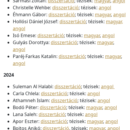
Sármási Zoltán:
disszertáció
; tézisek:
magyar
,
angol
Christelle Wehbe:
disszertáció
; tézisek:
angol
Éhmann Gábor:
disszertáció
; tézisek:
magyar
,
angol
Hollósi Dániel József:
disszertáció
; tézisek:
magyar,
angol
Isó Emese:
disszertáció
; tézisek:
magyar
,
angol
Gulyás Dorottya:
disszertáció
; tézisek:
magyar
,
angol
Paréj-Farkas Katalin:
disszertáció
; tézisek:
magyar
,
angol
2024
Suleman Al Halabi:
disszertáció
; tézisek:
angol
Carla Chlela:
disszertáció
; tézisek:
angol
Athamneh Islam:
disszertáció
; tézisek:
angol
Bodó Péter:
disszertáció
; tézisek:
magyar
,
angol
Lana Saleh:
disszertáció
; tézisek:
angol
Apor Eszter:
disszertáció
; tézisek:
magyar
,
angol
Bojtos Anikó:
disszertáció
, tézisek:
magyar
,
angol