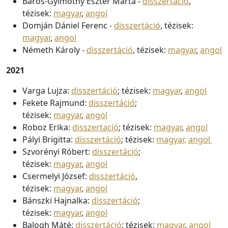
Baros-Gyimóthy Eszter Márta -
disszertáció
,
tézisek:
magyar
,
angol
Domján Dániel Ferenc -
disszertáció
, tézisek:
magyar
,
angol
Németh Károly -
disszertáció
, tézisek:
magyar
,
angol
2021
Varga Lujza:
disszertáció
; tézisek:
magyar
,
angol
Fekete Rajmund:
disszertáció
;
tézisek:
magyar
,
angol
Roboz Erika:
disszertació
; tézisek:
magyar
,
angol
Pályi Brigitta:
disszertáció
; tézisek:
magyar,
angol
Szvorényi Róbert:
disszertáció
;
tézisek:
magyar
,
angol
Csermelyi József:
disszertáció
,
tézisek:
magyar
,
angol
Bánszki Hajnalka:
disszertáció
;
tézisek:
magyar
,
angol
Balogh Máté:
disszertáció
; tézisek:
magyar
,
angol