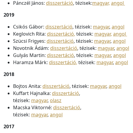
Pánczél János:
disszertáció
, tézisek:
magyar,
angol
2019
Csikós Gábor:
disszertáció
, tézisek:
magyar
,
angol
Keglovich Rita:
disszertáció
,
tézisek:
magyar
,
angol
Szücsi Frigyes:
disszertáció
, tézisek:
magyar
,
angol
Novotnik Ádám:
disszertáció
, tézisek:
magyar
,
angol
Gulyás Martin:
disszertáció
, tézisek:
magyar
,
angol
Haramza Márk:
disszertáció
,
tézisek:
magyar
,
angol
2018
Bojtos Anita:
disszertáció
, tézisek:
magyar
,
angol
Kuffart Hajnalka:
disszertáció
,
tézisek:
magyar
,
olasz
Macska Viktorné:
disszertáció
,
tézisek:
magyar
,
angol
2017