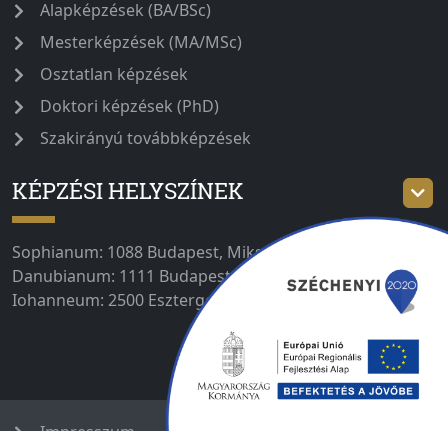
Alapképzések (BA/BSc)
Mesterképzések (MA/MSc)
Osztatlan képzések
Doktori képzések (PhD)
Szakirányú továbbképzések
KÉPZÉSI HELYSZÍNEK
Sophianum: 1088 Budapest, Mikszáth tér 1. |
Danubianum: 1111 Budapest, Bertalan Lajos u. 2. |
Iohanneum: 2500 Esztergom, Majer István út 1–3.
Impresszum