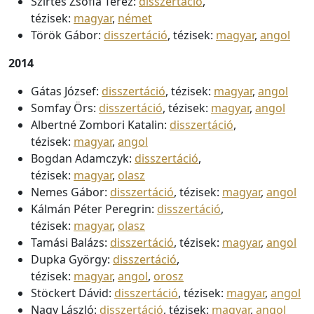
Szirtes Zsófia Teréz:
disszertáció
,
tézisek:
magyar
,
német
Török Gábor:
disszertáció
, tézisek:
magyar
,
angol
2014
Gátas József:
disszertáció
, tézisek:
magyar
,
angol
Somfay Örs:
disszertáció
, tézisek:
magyar
,
angol
Albertné Zombori Katalin:
disszertáció
,
tézisek:
magyar
,
angol
Bogdan Adamczyk:
disszertáció
,
tézisek:
magyar
,
olasz
Nemes Gábor:
disszertáció
, tézisek:
magyar
,
angol
Kálmán Péter Peregrin:
disszertáció
,
tézisek:
magyar
,
olasz
Tamási Balázs:
disszertáció
, tézisek:
magyar
,
angol
Dupka György:
disszertáció
,
tézisek:
magyar
,
angol
,
orosz
Stöckert Dávid:
disszertáció
, tézisek:
magyar
,
angol
Nagy László:
disszertáció
, tézisek:
magyar
,
angol