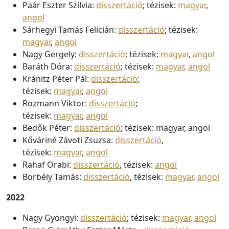
Paár Eszter Szilvia:
disszertáció
; tézisek:
magyar
,
angol
Sárhegyi Tamás Felicián:
disszertáció
; tézisek:
magyar
,
angol
Nagy Gergely:
disszertáció
; tézisek:
magyar
,
angol
Baráth Dóra:
disszertáció
; tézisek:
magyar
,
angol
Kránitz Péter Pál:
disszertáció
;
tézisek:
magyar
,
angol
Rozmann Viktor:
disszertáció
;
tézisek:
magyar
,
angol
Bedők Péter:
disszertáció
; tézisek:
magyar,
angol
Kőváriné Závoti Zsuzsa:
disszertáció
,
tézisek:
magyar
,
angol
Rahaf Orabi:
disszertáció
, tézisek:
angol
Borbély Tamás:
disszertáció
, tézisek:
magyar
,
angol
2022
Nagy Gyöngyi:
disszertáció
; tézisek:
magyar
,
angol