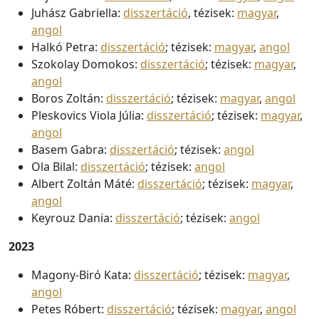
Juhász Gabriella:
disszertáció
, tézisek:
magyar
,
angol
Halkó Petra:
disszertáció
; tézisek:
magyar
,
angol
Szokolay Domokos:
disszertáció
; tézisek:
magyar
,
angol
Boros Zoltán:
disszertáció
; tézisek:
magyar
,
angol
Pleskovics Viola Júlia:
disszertáció
; tézisek:
magyar
,
angol
Basem Gabra:
disszertáció
; tézisek:
angol
Ola Bilal:
disszertáció
; tézisek:
angol
Albert Zoltán Máté:
disszertáció
; tézisek:
magyar
,
angol
Keyrouz Dania:
disszertáció
; tézisek:
angol
2023
Magony-Biró Kata:
disszertáció
; tézisek:
magyar
,
angol
Petes Róbert:
disszertáció
; tézisek:
magyar
,
angol