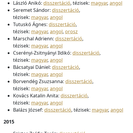
László Anikó:
disszertáció
, tézisek:
magyar
,
angol
Seremet Sándor:
disszertáció
,
tézisek:
magyar
,
angol
Tutuskó Ágnes:
disszertáció
,
tézisek:
magyar
,
angol
,
orosz
Marschal Adrienn:
disszertáció
,
tézisek:
magyar
,
angol
Cserényi-Zsitnyányi Ildikó:
disszertáció
,
tézisek:
magyar
,
angol
Bácsatyai Dániel:
disszertáció
,
tézisek:
magyar
,
angol
Borvendég Zsuzsanna:
disszertáció
,
tézisek:
magyar
,
angol
Kovács Katalin Anita:
disszertáció
,
tézisek:
magyar
,
angol
Balázs József:
disszertáció
, tézisek:
magyar
,
angol
2015