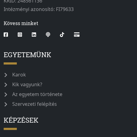
KRID: 248561136
Intézményi azonosító: FI79633
Kövess minket
EGYETEMÜNK
Karok
Kik vagyunk?
Az egyetem története
Szervezeti felépítés
KÉPZÉSEK